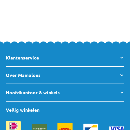
Bestellen
De aankleedkussenhoezen van Jollein bestel je eenvoudig en
veilig online bij MamaLoes. Heb je vragen over een van de
producten van Jollein of over een van de andere producten uit
ons assortiment? Neem dan gerust
contact
met ons op, of kom
gezellig langs in een van
onze winkels
!
Klantenservice
Over Mamaloes
Hoofdkantoor & winkels
Veilig winkelen