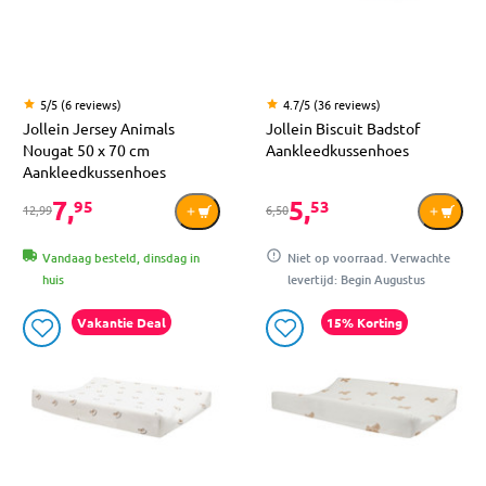
5/5 (6 reviews)
4.7/5 (36 reviews)
Jollein Jersey Animals
Jollein Biscuit Badstof
Nougat 50 x 70 cm
Aankleedkussenhoes
Aankleedkussenhoes
7,
5,
95
53
12,99
6,50
Vandaag besteld, dinsdag in
Niet op voorraad. Verwachte
huis
levertijd: Begin Augustus
Vakantie Deal
15% Korting