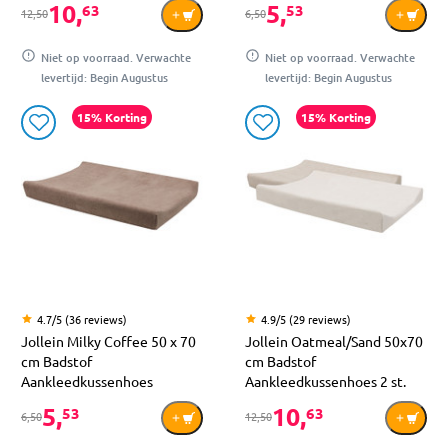
10,
5,
63
53
12,50
6,50
Niet op voorraad. Verwachte
Niet op voorraad. Verwachte
levertijd: Begin Augustus
levertijd: Begin Augustus
15% Korting
15% Korting
4.7/5 (36 reviews)
4.9/5 (29 reviews)
Jollein Milky Coffee 50 x 70
Jollein Oatmeal/Sand 50x70
cm Badstof
cm Badstof
Aankleedkussenhoes
Aankleedkussenhoes 2 st.
5,
10,
53
63
6,50
12,50