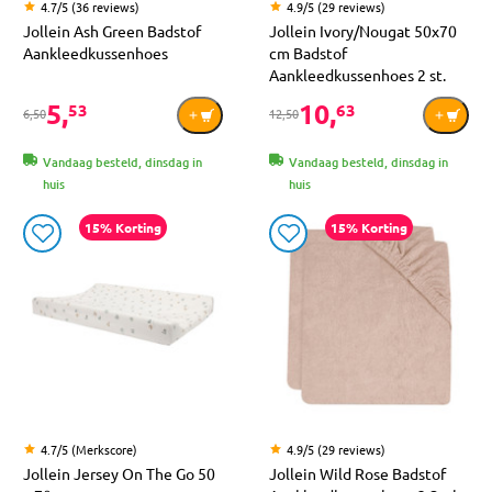
4.7/5 (36 reviews)
4.9/5 (29 reviews)
Jollein Ash Green Badstof
Jollein Ivory/Nougat 50x70
Aankleedkussenhoes
cm Badstof
Aankleedkussenhoes 2 st.
5,
10,
53
63
6,50
12,50
Vandaag besteld, dinsdag in
Vandaag besteld, dinsdag in
huis
huis
15% Korting
15% Korting
4.7/5 (Merkscore)
4.9/5 (29 reviews)
Jollein Jersey On The Go 50
Jollein Wild Rose Badstof