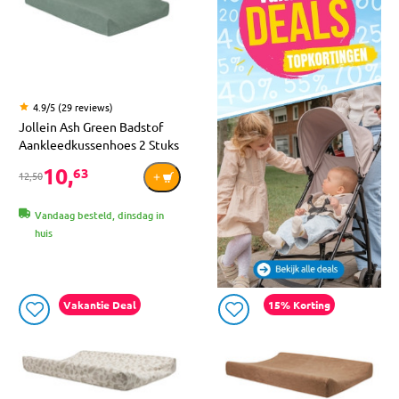
4.9/5 (29 reviews)
Jollein Ash Green Badstof
Aankleedkussenhoes 2 Stuks
10,
63
12,50
Vandaag besteld, dinsdag in
huis
Vakantie Deal
15% Korting