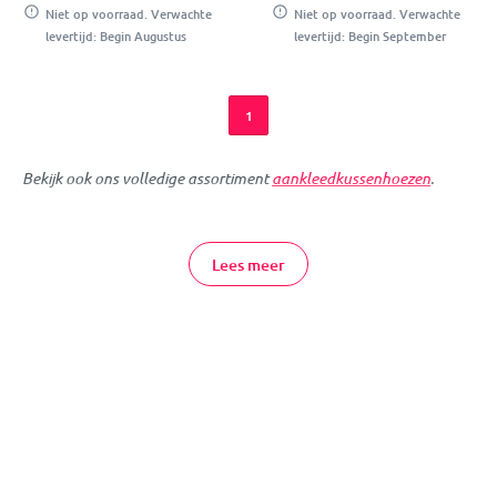
Niet op voorraad. Verwachte
Niet op voorraad. Verwachte
levertijd: Begin Augustus
levertijd: Begin September
1
Bekijk ook ons volledige assortiment
aankleedkussenhoezen
.
Door het gebruik van een aankleedkussen ligt je baby zacht en
comfortabel tijdens het verschonen en tevens lekker warm na
Lees meer
het badje. De hoes is machine wasbaar waardoor het
aankleedkussen altijd schoon en fris is tijdens de verzorging van
je kleintje. De hoezen zijn verkrijgbaar in verschillende kleuren.
Zo kan je de hoes aanpassen aan de kleuren in de babykamer,
maar ook je kan op deze manier voor afwisseling zorgen. De
aankleedkussenhoes van badstof is te gebruiken in combinatie
met een standaard aankleedkussen.
Jollein Aankleedkussenhoezen Online