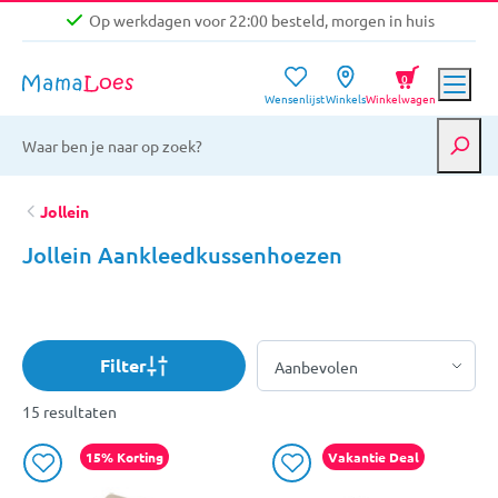
Op werkdagen voor 22:00 besteld, morgen in huis
Niet goed, geld terug garantie
0
Wensenlijst
Winkels
Winkelwagen
Gratis verzending vanaf €39,-
Op werkdagen voor 22:00 besteld, morgen in huis
Niet goed, geld terug garantie
Jollein
Jollein Aankleedkussenhoezen
Filter
15 resultaten
15% Korting
Vakantie Deal