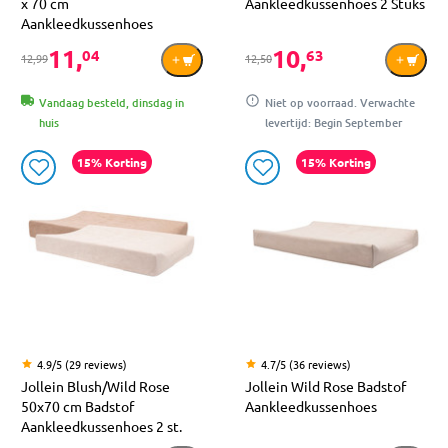
x 70 cm
Aankleedkussenhoes 2 Stuks
Aankleedkussenhoes
11,
10,
04
63
12,99
12,50
Vandaag besteld, dinsdag in
Niet op voorraad. Verwachte
huis
levertijd: Begin September
15% Korting
15% Korting
4.9/5 (29 reviews)
4.7/5 (36 reviews)
Jollein Blush/Wild Rose
Jollein Wild Rose Badstof
50x70 cm Badstof
Aankleedkussenhoes
Aankleedkussenhoes 2 st.