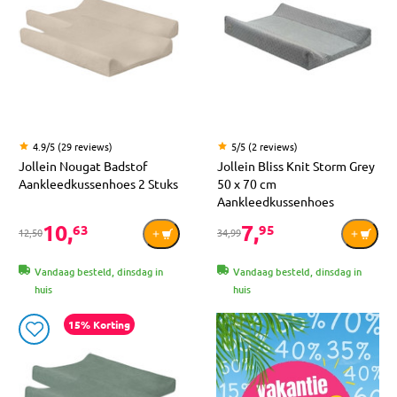
4.9/5 (29 reviews)
5/5 (2 reviews)
Jollein Nougat Badstof
Jollein Bliss Knit Storm Grey
Aankleedkussenhoes 2 Stuks
50 x 70 cm
Aankleedkussenhoes
10,
7,
63
95
12,50
34,99
Vandaag besteld, dinsdag in
Vandaag besteld, dinsdag in
huis
huis
15% Korting