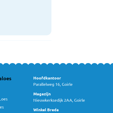
aloes
Hoofdkantoor
Parallelweg 16, Goirle
Magazijn
Loes
Nieuwkerksedijk 2AA, Goirle
es
Winkel Breda