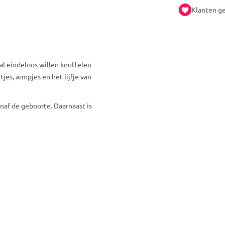
Klanten ge
al eindeloos willen knuffelen
es, armpjes en het lijfje van
anaf de geboorte. Daarnaast is