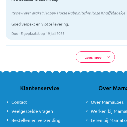
Happy Horse Rabbit Richie Roze Knuffeldoekje
Review over artikel:
Goed verpakt en vlotte levering.
Door E geplaatst op 19 juli 2025
Lees meer
Klantenservice
Over Mam
Contact
Over MamaLoes
Veelgestelde vragen
Werken bij Mama
Bestellen en verzending
Leren bij MamaLo