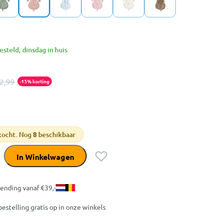
steld, dinsdag in huis
2,99
-15% korting
kocht. Nog
8
beschikbaar
In Winkelwagen
zending vanaf €39,-
bestelling gratis op in onze winkels