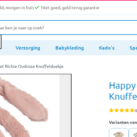
d, morgen in huis
Niet goed, geld terug garantie
s
Verzorging
Babykleding
Kado's
Sp
it Richie Oudroze Knuffeldoekje
Happy 
Knuffe
4
Varianten van