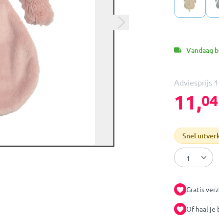
Vandaag be
Adviesprijs
1
11,
04
Snel uitver
Gratis ver
Of haal je 