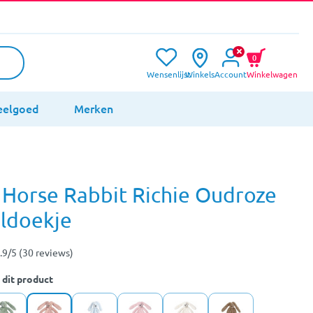
0
Wensenlijst
Winkels
Account
Winkelwagen
eelgoed
Merken
Horse Rabbit Richie Oudroze
ldoekje
.9/5 (30 reviews)
 dit product