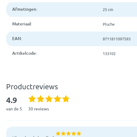
Afmetingen:
25 cm
Materiaal:
Pluche
EAN:
8711811097593
Artikelcode:
133102
Productreviews
4.9
van de 5
30 reviews