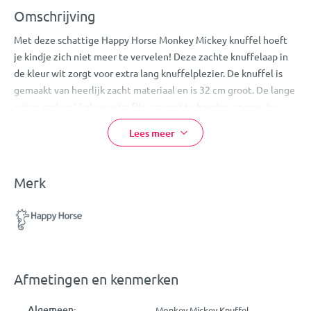
Omschrijving
Met deze schattige Happy Horse Monkey Mickey knuffel hoeft
je kindje zich niet meer te vervelen! Deze zachte knuffelaap in
de kleur wit zorgt voor extra lang knuffelplezier. De knuffel is
gemaakt van heerlijk zacht materiaal en is 32 cm groot. De lange
poten maken Mickey extra fijn om vast te houden en mee te
knuffelen!
Lees meer
Door het schattige design is de knuffel ook nog eens een echte
toevoeging voor in de baby- of kinderkamer!
Merk
Eigenschappen:
Happy Horse Knuffel
Design: Monkey Mickey
Kleur: wit
Gemaakt van zacht pluche
Afmetingen en kenmerken
Afmetingen: 32 cm
Wasbaar op 30°C
Algemeen:
Monkey Mickey Knuffel