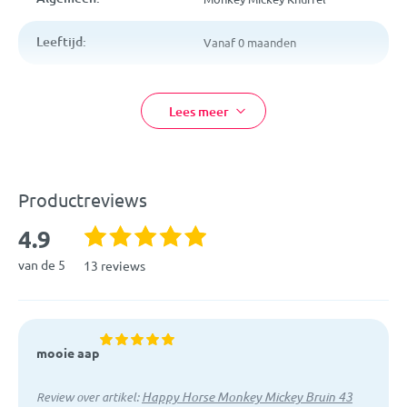
Geschikt voor kindjes vanaf 0 maanden
Leeftijd:
Vanaf 0 maanden
Kleur:
Wit
Lees meer
Afmetingen:
32 cm
Materiaal:
Pluche
Productreviews
EAN:
8711811083244
4.9
Artikelcode:
130140
van de 5
13 reviews
mooie aap
Happy Horse Monkey Mickey Bruin 43
Review over artikel: