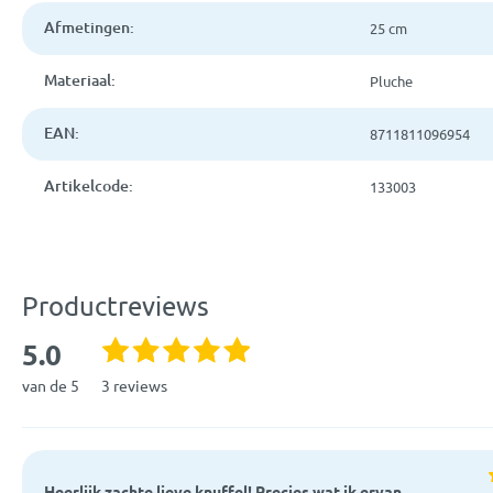
Afmetingen:
25 cm
Materiaal:
Pluche
EAN:
8711811096954
Artikelcode:
133003
Productreviews
5.0
van de 5
3 reviews
Heerlijk zachte lieve knuffel! Precies wat ik ervan