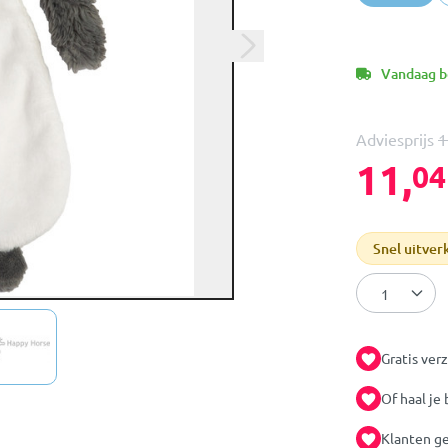
Vandaag be
Adviesprijs
1
11,
04
Snel uitver
Gratis ver
Of haal je 
Klanten ge