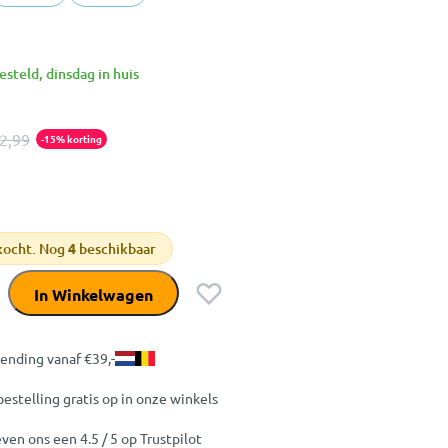
steld, dinsdag in huis
2,99
-15% korting
kocht. Nog
4
beschikbaar
In Winkelwagen
zending vanaf €39,-
bestelling gratis op in onze winkels
ven ons een 4.5 / 5 op Trustpilot