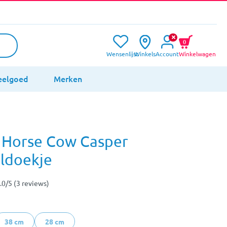
0
Wensenlijst
Winkels
Account
Winkelwagen
eelgoed
Merken
 Horse Cow Casper
ldoekje
.0/5 (3 reviews)
38 cm
28 cm