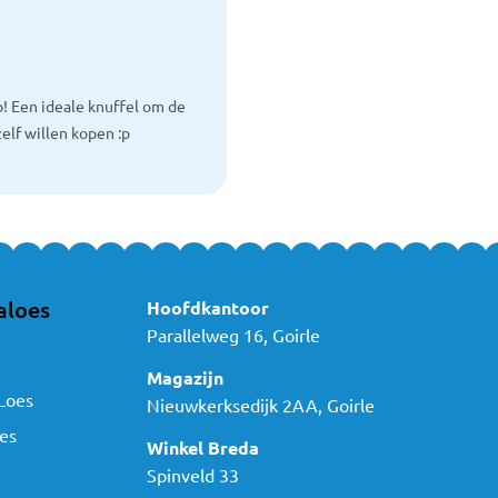
! Een ideale knuffel om de
elf willen kopen :p
aloes
Hoofdkantoor
Parallelweg 16, Goirle
Magazijn
Loes
Nieuwkerksedijk 2AA, Goirle
es
Winkel Breda
Spinveld 33