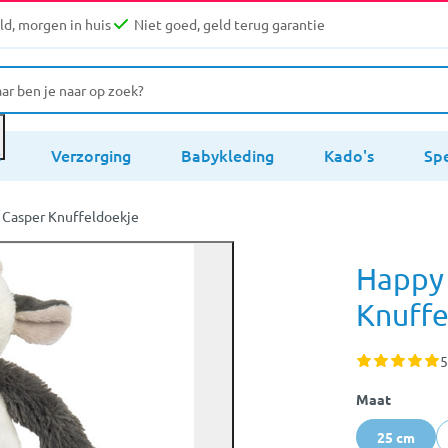
d, morgen in huis
Niet goed, geld terug garantie
s
Verzorging
Babykleding
Kado's
Sp
Casper Knuffeldoekje
Happy
Knuffe
5
Maat
25 cm