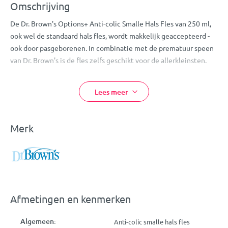
Omschrijving
De Dr. Brown's Options+ Anti-colic Smalle Hals Fles van 250 ml,
ook wel de standaard hals fles, wordt makkelijk geaccepteerd -
ook door pasgeborenen. In combinatie met de prematuur speen
van Dr. Brown's is de fles zelfs geschikt voor de allerkleinsten.
Wetenschappelijk bewezen
Dr. Brown’s werd in 1996 ontwikkeld door de Amerikaanse arts
Lees meer
Craig Brown. Het is de enige fles met een gepatenteerd
ventielsysteem dat bijdraagt aan de gezondheid van baby’s. Met
Dr. Brown’s voed je je kindje vacuümvrij en zonder
Merk
luchtbelletjes. Op deze manier helpt de fles voedproblemen
zoals darmkrampjes en overgeven voorkomen en blijven
vitamine C, A en E optimaal behouden. De werking van Dr.
Brown’s is wetenschappelijk bewezen.
Voorkomt voedproblemen
Afmetingen en kenmerken
Het unieke Natural Flow-ventielsysteem voorkomt niet alleen
dat er lucht in de melk komt, het voorkomt ook dat fles en speen
Algemeen:
Anti-colic smalle hals fles