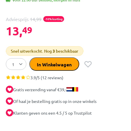
Voor 22:00 uur besteld, morgen in huis
Adviesprijs
14,99
-10% korting
13,
49
Snel uitverkocht. Nog
3
beschikbaar
In Winkelwagen
3.9/5 (12 reviews)
Gratis verzending vanaf €39,-
Of haal je bestelling gratis op in onze winkels
Klanten geven ons een 4.5 / 5 op Trustpilot