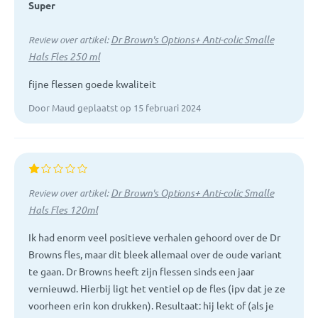
Super
Inclusief afdekschijfje voor veilig en lekvrij vervoeren
Vaatwasserbestendig
Dr Brown's Options+ Anti-colic Smalle
Review over artikel:
BPA vrij
Hals Fles 250 ml
fijne flessen goede kwaliteit
Door Maud geplaatst op 15 februari 2024
Dr Brown's Options+ Anti-colic Smalle
Review over artikel:
Hals Fles 120ml
Ik had enorm veel positieve verhalen gehoord over de Dr
Browns fles, maar dit bleek allemaal over de oude variant
te gaan. Dr Browns heeft zijn flessen sinds een jaar
vernieuwd. Hierbij ligt het ventiel op de fles (ipv dat je ze
voorheen erin kon drukken). Resultaat: hij lekt of (als je