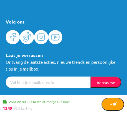
Volg ons
Laat je verrassen
Ontvang de laatste acties, nieuwe trends en persoonlijke
tips in je mailbox.
Verras me
Algemene voorwaarden
Cookies
Privacy
© Mama Loes & Kids B.V.
Voor 22:00 uur besteld, morgen in huis
In
13,
49
-10% korting
Winkelwagen