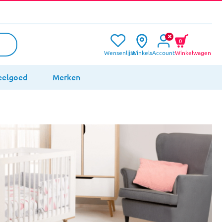
0
Wensenlijst
Winkels
Account
Winkelwagen
eelgoed
Merken