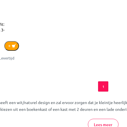
it:
 3-
Levertijd
1
ft een wit/naturel design en zal ervoor zorgen dat je kleintje heerlijk k
e kiezen uit een boekenkast of een kast met 2 deuren en een lade onderin
oes Online Bestellen
Lees meer