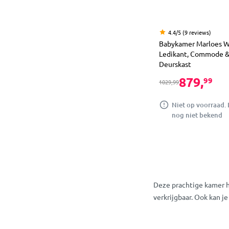
4.4/5 (9 reviews)
Babykamer Marloes W
Ledikant, Commode &
Deurskast
879,
99
1029,99
Niet op voorraad. 
nog niet bekend
Deze prachtige kamer hee
verkrijgbaar. Ook kan j
Babykamer Marl