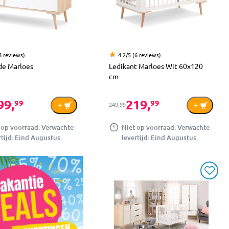
8 reviews)
4.2/5 (6 reviews)
e Marloes
Ledikant Marloes Wit 60x120
cm
99,
219,
99
99
249,99
 op voorraad. Verwachte
Niet op voorraad. Verwachte
rtijd: Eind Augustus
levertijd: Eind Augustus