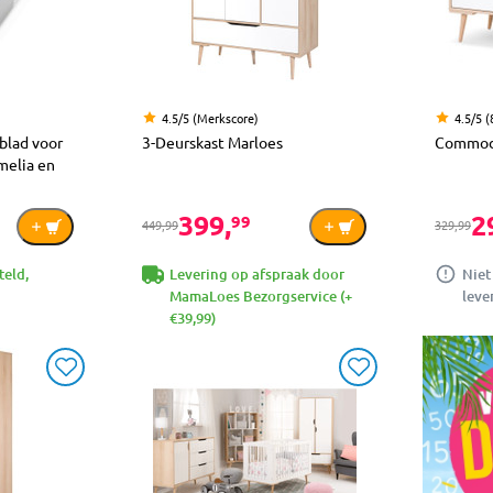
4.5/5 (Merkscore)
4.5/5 (
lad voor
3-Deurskast Marloes
Commod
elia en
399,
2
99
449,99
329,99
teld,
Levering op afspraak door
Niet
MamaLoes Bezorgservice (+
leve
€39,99)