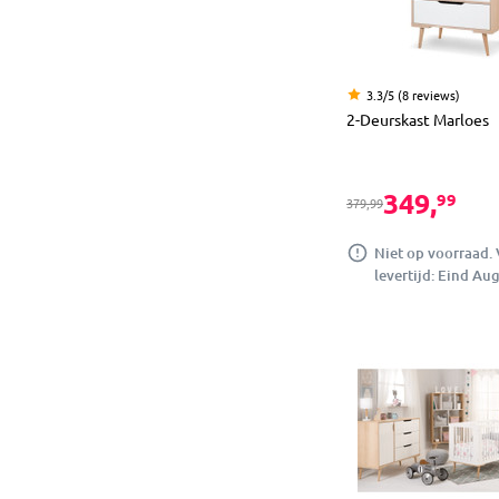
3.3/5 (8 reviews)
2-Deurskast Marloes
349,
99
379,99
Niet op voorraad.
levertijd: Eind Au