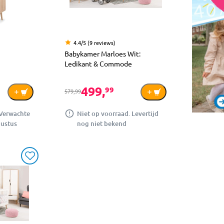
4.4/5 (9 reviews)
Babykamer Marloes Wit:
Ledikant & Commode
499,
99
579,99
 Verwachte
Niet op voorraad. Levertijd
gustus
nog niet bekend