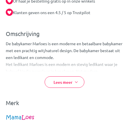
Of haal je bestelling gratis op in onze winkels
Klanten geven ons een 4.5 / 5 op Trustpilot
Omschrijving
De babykamer Marloes is een moderne en betaalbare babykamer
met een prachtig wit/naturel design. De babykamer bestaat uit
een ledikant en commode.
Het ledikant Marloes is een modern en stevig ledikant waar je
baby of kindje zorgeloos in kan slapen. Het modern
vormgegeven ledikant is gemaakt van hoogwaardig MDF
Lees meer
plaatmateriaal gecombineerd met beukenhout. De lattenbodem
van de ledikant Marloes is in 3 hoogtes verstelbaar. Wanneer je
baby nog klein is hoef je dus niet diep te bukken om hem of haar
Merk
op te tillen.
De commode Marloes is een stevige en praktische commode
waarbij een naturel-hout kleur gecombineert wordt met een
strakke witte kleur. De drie handige lades zorgen ervoor dat je