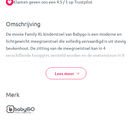
Klanten geven ons een 4.5 / 5 op Trustpilot
Omschrijving
De mooie Family XL kinderstoel van Babygo is een moderne en
lichtgewicht meegroeistoel die volledig vervaardigd is uit stevig
beukenhout. De zitting van de meegroeistoel kan in 4
verschillende hooggtes versteld worden en de voetensteun in 8
hoogtes! Zo is er altijd wel een comfortabele positie voor je
kindje te vinden, in elke fase van zijn of haar groei.
Lees meer
Doordat de Family XL kinderstoel op een makkelijke manier met
je kleintje meegroeit heeft hij/zij vanaf ongeveer 6 maanden tot
de kleutertijd een fijn, eigen stoeltje om gezellig mee aan te
Merk
schuiven aan tafel. De kinderstoel beschikt over een voorbeugel
en een 3-punts veiligheidstuigje voor de nodige veiligheid.
Kortom: een mooie en praktische meegroeistoel die jarenlang
gebruikt kan worden!
Voor optimaal comfort wordt aangeraden het Babygo