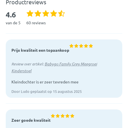
Productreviews
Soort kinderstoel:
Meegroeistoel
zitstand. Ook is het afgebeelde verkleinkussen niet
4.6
meegeleverd.
Afmetingen:
Hoogte: 90,5 cm
van de 5
60 reviews
Materiaal:
Beukenhout
EAN:
4260332052665
Prijs kwaliteit een topaankoop
Artikelcode:
5803
Babygo Family Grey Meegroei
Review over artikel:
Kinderstoel
Garantie:
1 jaar fabrieksgarantie
Kleindochter is er zeer tevreden mee
Door Ludo geplaatst op 15 augustus 2025
Zeer goede kwaliteit