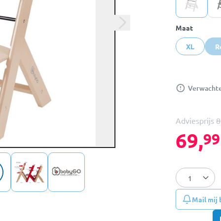
Maat
XL
R
Verwachte 
Adviesprijs
8
69,
99
Mail mij