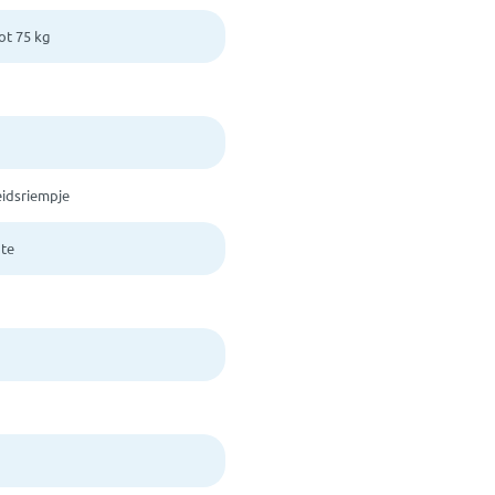
ot 75 kg
eidsriempje
te