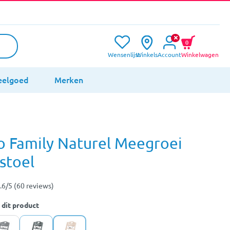
0
Wensenlijst
Winkels
Account
Winkelwagen
eelgoed
Merken
 Family Naturel Meegroei
stoel
.6/5 (60 reviews)
 dit product