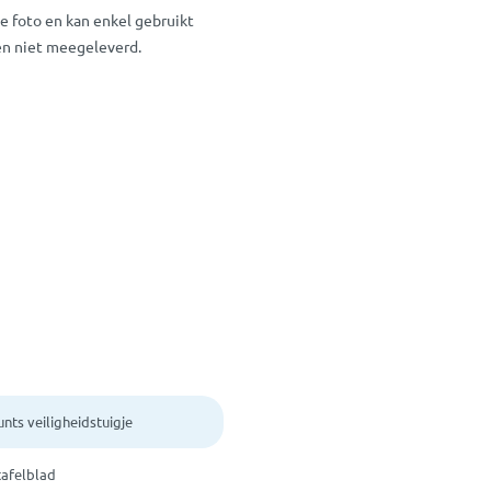
de foto en kan enkel gebruikt
en niet meegeleverd.
nts veiligheidstuigje
tafelblad