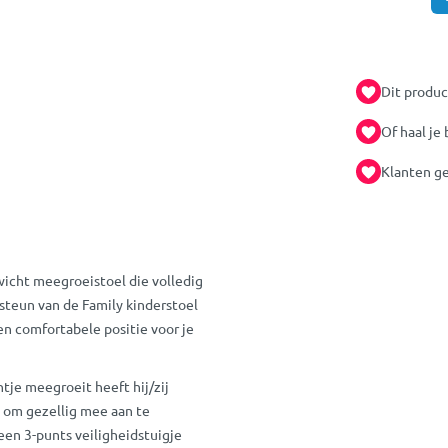
Dit produc
Of haal je 
Klanten ge
icht meegroeistoel die volledig
nsteun van de Family kinderstoel
en comfortabele positie voor je
tje meegroeit heeft hij/zij
e om gezellig mee aan te
een 3-punts veiligheidstuigje