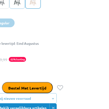
egular
levertijd: Eind Augustus
9,99
-22% korting
Bestel Met Levertijd
 bij nieuwe voorraad
Bekijk vergelijkbare artikelen