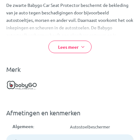
De zwarte Babygo Car Seat Protector beschermt de bekleding
van je auto tegen beschadigingen door bijvoorbeeld
autostoeltjes, morsen en ander vuil. Daarnaast voorkomt het ook
inkepingen en scheuren in de autostoelen. De Babygo
autostoelbeschermer heeft een plooibaar ontwerp en is
eenvoudig te bevestigen door middel van een
Lees meer
vergrendelingssysteem.
Een antislip laag zorgt ervoor dat het autostoeltje die je erop
kunt plaatsen op de juiste plek blijft. De autostoelbeschermer
Merk
bevat ook twee handige opbergzakjes aan het voeteneind, om
wat te eten of te drinken en speelgoed in op te bergen. Mocht
de autostoelbeschermer toch vuil worden, dan kun je hem
gemakkelijk schoon maken.
Deze reisvriendelijke autostoelbeschermer is ideaal voor
Afmetingen en kenmerken
onderweg!
Eigenschappen:
Algemeen:
Autostoelbeschermer
Beschermt de autobekleding tegen beschadigingen en vuil