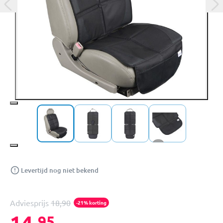
+2
Levertijd nog niet bekend
Adviesprijs
18,90
-21% korting
14,
95