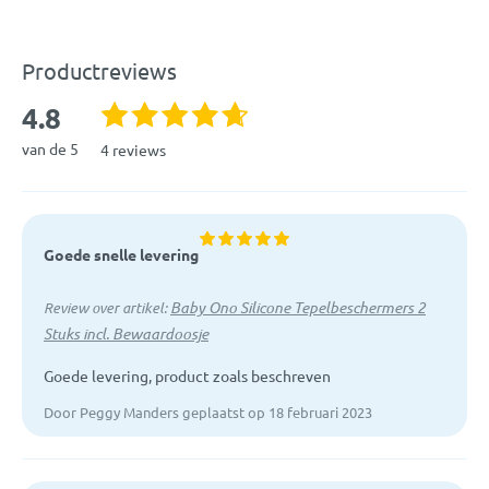
Speciaal ontworpen voor optimaal huidcontact met je kindje
Anatomische vorm
Materiaal:
BPA-vrij siliconenrubber
Gemaakt van zacht siliconenrubber
Productreviews
BPA-vrij
EAN:
5901435409947
Geur-en smaakloos
4.8
Inclusief bewaardoosje
Artikelcode:
823/M
van de 5
4 reviews
Let op: omdat dit een hygiënegevoelig product betreft, gelden
er
afwijkende retourvoorwaarden
.
Goede snelle levering
Baby Ono Silicone Tepelbeschermers 2
Review over artikel:
Stuks incl. Bewaardoosje
Goede levering, product zoals beschreven
Door Peggy Manders geplaatst op 18 februari 2023