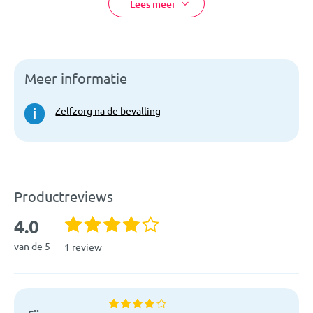
Lees meer
er
afwijkende retourvoorwaarden
.
Materiaal:
Katoen
EAN:
5901435407400
Meer informatie
Artikelcode:
296
Zelfzorg na de bevalling
i
Productreviews
4.0
van de 5
1 review