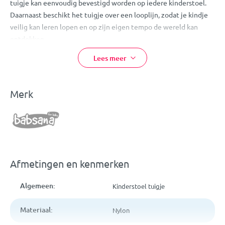
tuigje kan eenvoudig bevestigd worden op iedere kinderstoel.
Daarnaast beschikt het tuigje over een looplijn, zodat je kindje
veilig kan leren lopen en op zijn eigen tempo de wereld kan
ontdekken.
Dit veiligheidstuigje kan met de hand gewassen worden.
Lees meer
Eigenschappen
:
Merk
Babsana Veiligheidstuigje met looplijn
Kleur: grijs
Eenvoudig te bevestigen op iedere reguliere kinderstoel
Inclusief looplijn (ongeveer 85 cm) zodat je kindje
zelfstandig kan leren lopen
Voldoet aan de veiligheidsnormen
Afmetingen en kenmerken
Kan met de hand gewassen worden
Algemeen:
Kinderstoel tuigje
Materiaal:
Nylon