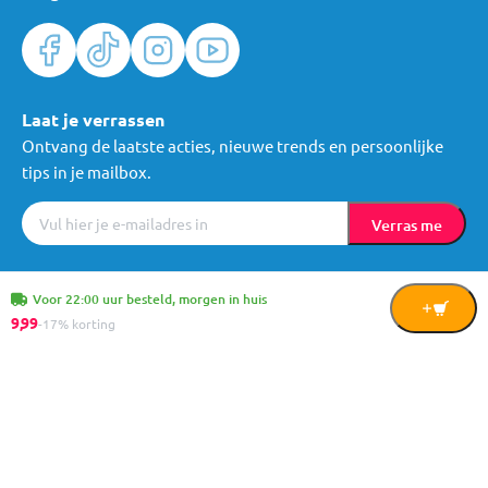
Laat je verrassen
Ontvang de laatste acties, nieuwe trends en persoonlijke
tips in je mailbox.
Verras me
Algemene voorwaarden
Cookies
Privacy
© Mama Loes & Kids B.V.
Voor 22:00 uur besteld, morgen in huis
In
9,
99
-17% korting
Winkelwagen