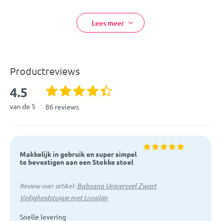
EAN:
8717385116265
Lees meer
Artikelcode:
TB-1163
Productreviews
4.5
van de 5
86 reviews
Makkelijk in gebruik en super simpel
te bevestigen aan een Stokke stoel
Babsana Universeel Zwart
Review over artikel:
Veiligheidstuigje met Looplijn
Snelle levering