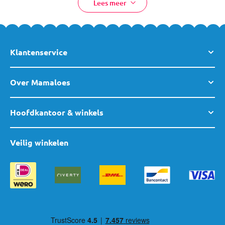
Lees meer
Materiaal:
Katoen
EAN:
5420037813643
Klantenservice
Artikelcode:
DB211-100135
Over Mamaloes
Hoofdkantoor & winkels
Veilig winkelen