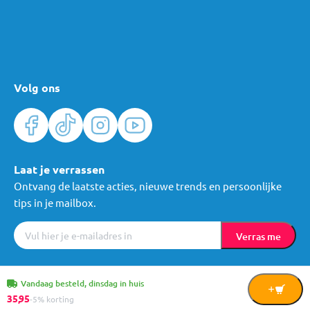
Volg ons
Laat je verrassen
Ontvang de laatste acties, nieuwe trends en persoonlijke
tips in je mailbox.
Verras me
Algemene voorwaarden
Cookies
Privacy
© Mama Loes & Kids B.V.
Vandaag besteld, dinsdag in huis
In
35,
95
-5% korting