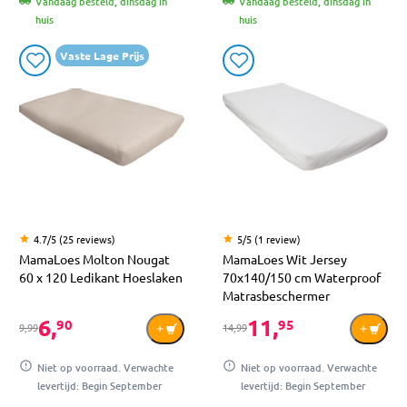
Vandaag besteld, dinsdag in
Vandaag besteld, dinsdag in
huis
huis
Vaste Lage Prijs
4.7/5 (25 reviews)
5/5 (1 review)
MamaLoes Molton Nougat
MamaLoes Wit Jersey
60 x 120 Ledikant Hoeslaken
70x140/150 cm Waterproof
Matrasbeschermer
6,
11,
90
95
9,99
14,99
Niet op voorraad. Verwachte
Niet op voorraad. Verwachte
levertijd: Begin September
levertijd: Begin September