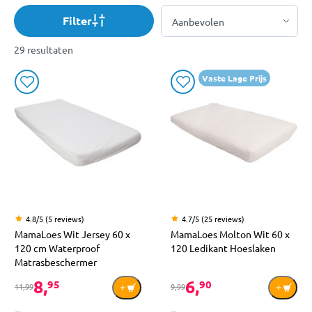
Filter
29 resultaten
Vaste Lage Prijs
4.8/5 (5 reviews)
4.7/5 (25 reviews)
MamaLoes Wit Jersey 60 x
MamaLoes Molton Wit 60 x
120 cm Waterproof
120 Ledikant Hoeslaken
Matrasbeschermer
8,
6,
95
90
11,99
9,99