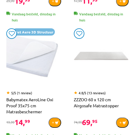
19,
11,
29,99
17,99
Vandaag besteld, dinsdag in
Vandaag besteld, dinsdag in
huis
huis
Met Aero 3D Structuur
5/5 (1 review)
4.8/5 (13 reviews)
Babymatex AeroLine Oxi
ZZZOO 60 x 120 cm
Proof 35x75 cm
Airgosafe Matrastopper
Matrasbeschermer
14,
69,
99
95
19,99
74,95