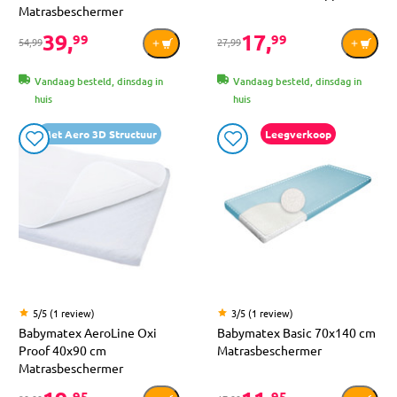
Matrasbeschermer
39,
17,
99
99
54,99
27,99
Vandaag besteld, dinsdag in
Vandaag besteld, dinsdag in
huis
huis
Met Aero 3D Structuur
Leegverkoop
5/5 (1 review)
3/5 (1 review)
Babymatex AeroLine Oxi
Babymatex Basic 70x140 cm
Proof 40x90 cm
Matrasbeschermer
Matrasbeschermer
95
95