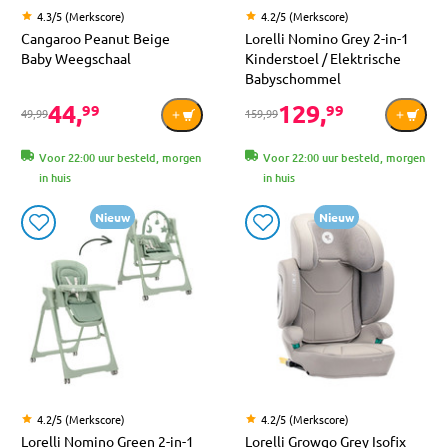
4.3/5 (Merkscore)
4.2/5 (Merkscore)
Cangaroo Peanut Beige
Lorelli Nomino Grey 2-in-1
Baby Weegschaal
Kinderstoel / Elektrische
Babyschommel
44,
129,
99
99
49,99
159,99
Voor 22:00 uur besteld, morgen
Voor 22:00 uur besteld, morgen
in huis
in huis
Nieuw
Nieuw
4.2/5 (Merkscore)
4.2/5 (Merkscore)
Lorelli Nomino Green 2-in-1
Lorelli Growgo Grey Isofix