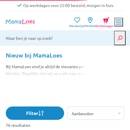
Op werkdagen voor 22:00 besteld, morgen in huis
Niet goed, geld terug garantie
0
Wensenlijst
Winkels
Winkelwagen
Gratis verzending vanaf €39,-
Op werkdagen voor 22:00 besteld, morgen in huis
Niet goed, geld terug garantie
Nieuw bij MamaLoes
Bij MamaLoes vind je altijd de nieuwste producten voor jou en je
kleintje. Dagelijks zijn wij op zoek naar nieuwe collecties, toffe
designs en mooie producten zodat jij deze tegen een eerlijke
prijs bij ons kunt shoppen! Om het je wat makkelijker te maken,
zetten we de nieuwe items uit ons brede assortiment voor je op
een rij. Ontdek nu het nieuwste aanbod!
Filter
76 resultaten