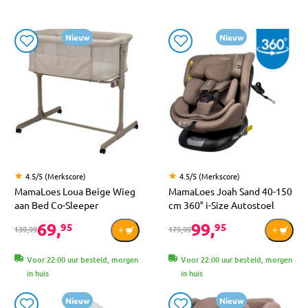
Nieuw
Nieuw
4.5/5 (Merkscore)
4.5/5 (Merkscore)
MamaLoes Loua Beige Wieg
MamaLoes Joah Sand 40-150
aan Bed Co-Sleeper
cm 360° i-Size Autostoel
69,
99,
95
95
139,99
179,99
Voor 22:00 uur besteld, morgen
Voor 22:00 uur besteld, morgen
in huis
in huis
Nieuw
Nieuw