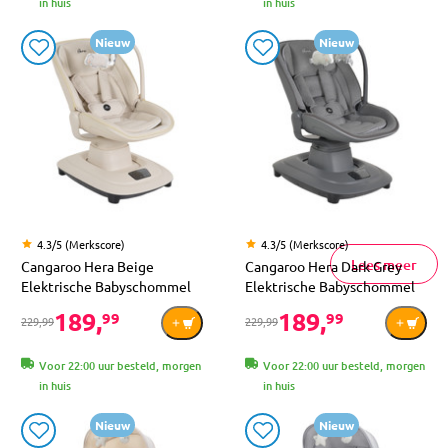
in huis
in huis
Nieuw
Nieuw
4.3/5 (Merkscore)
4.3/5 (Merkscore)
Lees meer
Cangaroo Hera Beige
Cangaroo Hera Dark Grey
Elektrische Babyschommel
Elektrische Babyschommel
189,
189,
99
99
229,99
229,99
Voor 22:00 uur besteld, morgen
Voor 22:00 uur besteld, morgen
in huis
in huis
Nieuw
Nieuw