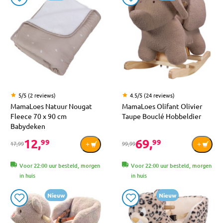
5/5 (2 reviews)
4.5/5 (24 reviews)
MamaLoes Natuur Nougat
MamaLoes Olifant Olivier
Fleece 70 x 90 cm
Taupe Bouclé Hobbeldier
Babydeken
12,
69,
99
99
17,99
99,99
Voor 22:00 uur besteld, morgen
Voor 22:00 uur besteld, morgen
in huis
in huis
Nieuw
Nieuw