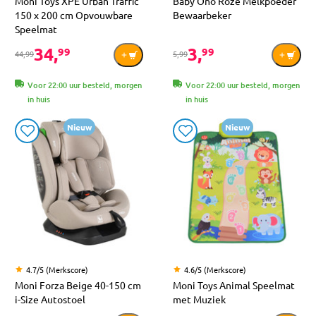
Moni Toys XPE Urban Traffic
Baby Ono Roze Melkpoeder
150 x 200 cm Opvouwbare
Bewaarbeker
Speelmat
34,
3,
99
99
44,99
5,99
Voor 22:00 uur besteld, morgen
Voor 22:00 uur besteld, morgen
in huis
in huis
Nieuw
Nieuw
4.7/5 (Merkscore)
4.6/5 (Merkscore)
Moni Forza Beige 40-150 cm
Moni Toys Animal Speelmat
i-Size Autostoel
met Muziek