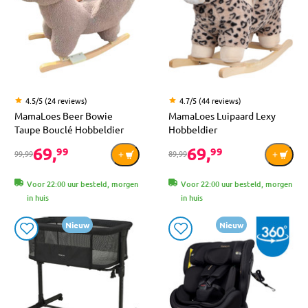
4.5/5 (24 reviews)
4.7/5 (44 reviews)
MamaLoes Beer Bowie
MamaLoes Luipaard Lexy
Taupe Bouclé Hobbeldier
Hobbeldier
69,
69,
99
99
99,99
89,99
Voor 22:00 uur besteld, morgen
Voor 22:00 uur besteld, morgen
in huis
in huis
Nieuw
Nieuw