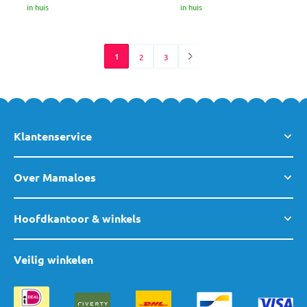
in huis
in huis
1
2
3
Klantenservice
Over Mamaloes
Hoofdkantoor & winkels
Veilig winkelen