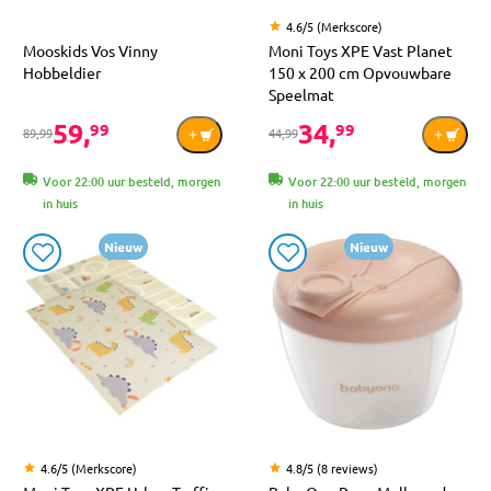
4.6/5 (Merkscore)
Mooskids Vos Vinny
Moni Toys XPE Vast Planet
Hobbeldier
150 x 200 cm Opvouwbare
Speelmat
59,
34,
99
99
89,99
44,99
Voor 22:00 uur besteld, morgen
Voor 22:00 uur besteld, morgen
in huis
in huis
Nieuw
Nieuw
4.6/5 (Merkscore)
4.8/5 (8 reviews)