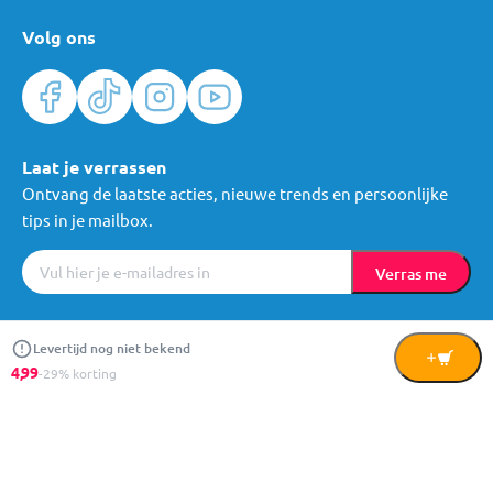
Volg ons
Laat je verrassen
Ontvang de laatste acties, nieuwe trends en persoonlijke
tips in je mailbox.
Verras me
Algemene voorwaarden
Cookies
Privacy
© Mama Loes & Kids B.V.
Levertijd nog niet bekend
In
4,
99
-29% korting
Winkelwagen