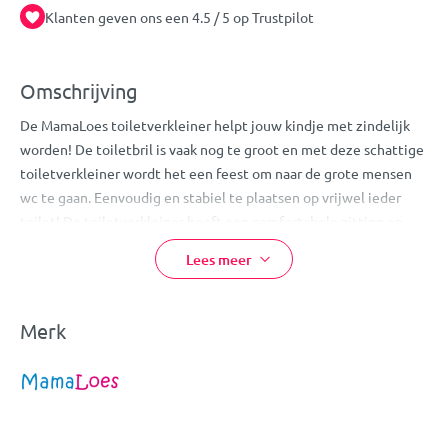
Klanten geven ons een 4.5 / 5 op Trustpilot
Omschrijving
De MamaLoes toiletverkleiner helpt jouw kindje met zindelijk
worden! De toiletbril is vaak nog te groot en met deze schattige
toiletverkleiner wordt het een feest om naar de grote mensen
wc te gaan. Eenvoudig en stabiel te plaatsen op vrijwel ieder
toilet! De toiletverkleiner heeft een comfortabele zitting en
draagt bij aan een goede, veilige en verantwoorde zitpositie.
Lees meer
Eigenschappen:
MamaLoes toiletverkleiner
Merk
Helpt je kindje zindelijk worden
Past op vrijwel alle wc's
Kleur: wit
Materiaal: kunststof