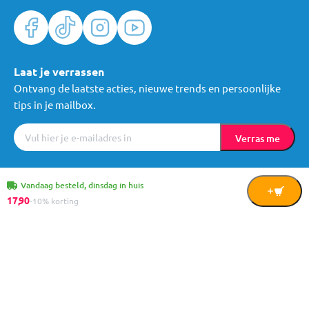
Laat je verrassen
Ontvang de laatste acties, nieuwe trends en persoonlijke
tips in je mailbox.
Verras me
Algemene voorwaarden
Cookies
Privacy
© Mama Loes & Kids B.V.
Vandaag besteld, dinsdag in huis
In
17,
90
-10% korting
Winkelwagen