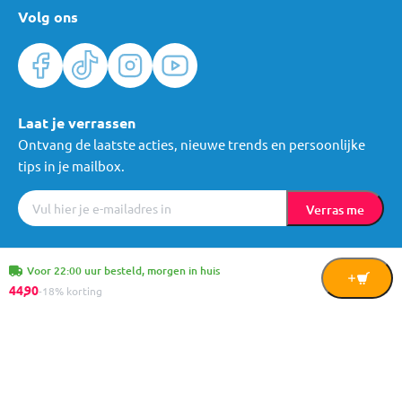
Volg ons
Laat je verrassen
Ontvang de laatste acties, nieuwe trends en persoonlijke
tips in je mailbox.
Verras me
Algemene voorwaarden
Cookies
Privacy
© Mama Loes & Kids B.V.
Voor 22:00 uur besteld, morgen in huis
In
44,
90
-18% korting
Winkelwagen