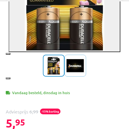
Vandaag besteld, dinsdag in huis
Adviesprijs
6,99
-15% korting
5,
95