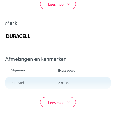
Lees meer
2 stuks C batterijen
Gaan extra lang mee
Type: Alkaline
Merk
LR14 / 1,5 V
Afmetingen en kenmerken
Algemeen:
Extra power
Inclusief:
2 stuks
Materiaal:
Alkaline
Lees meer
EAN:
5000394019089