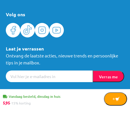
Volg ons
Laat je verrassen
Ontvang de laatste acties, nieuwe trends en persoonlijke
tips in je mailbox.
Verras me
Algemene voorwaarden
Cookies
Privacy
© Mama Loes & Kids B.V.
Vandaag besteld, dinsdag in huis
In
5,
95
-15% korting
Winkelwagen