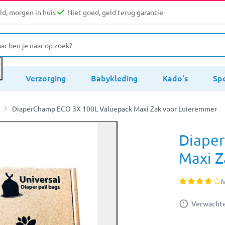
d, morgen in huis
Niet goed, geld terug garantie
s
Verzorging
Babykleding
Kado's
Sp
DiaperChamp ECO 3X 100L Valuepack Maxi Zak voor Luieremmer
Diape
Maxi Z
M
Verwachte