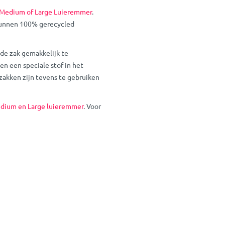
Medium of Large Luieremmer
.
kunnen 100% gerecycled
 de zak gemakkelijk te
n een speciale stof in het
zakken zijn tevens te gebruiken
dium en Large luieremmer
. Voor