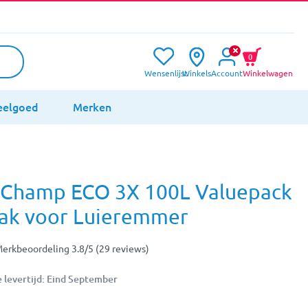
0
Wensenlijst
Winkels
Account
Winkelwagen
eelgoed
Merken
rChamp ECO 3X 100L Valuepack
ak voor Luieremmer
erkbeoordeling 3.8/5 (29 reviews)
 levertijd: Eind September