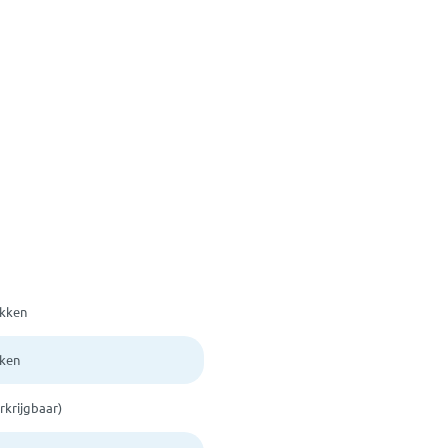
akken
kken
rkrijgbaar)