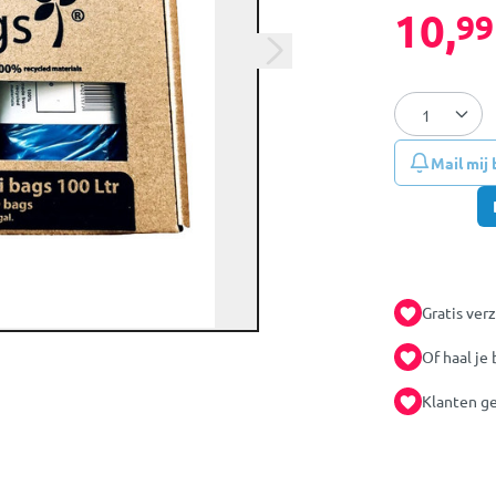
10,
99
Mail mij
Gratis ver
Of haal je 
Klanten ge