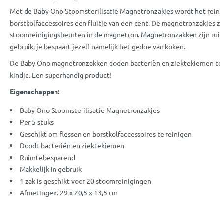
Met de Baby Ono Stoomsterilisatie Magnetronzakjes wordt het rein
borstkolfaccessoires een fluitje van een cent. De magnetronzakjes z
stoomreinigingsbeurten in de magnetron. Magnetronzakken zijn ru
gebruik, je bespaart jezelf namelijk het gedoe van koken.
De Baby Ono magnetronzakken doden bacteriën en ziektekiemen te
kindje. Een superhandig product!
Eigenschappen:
Baby Ono Stoomsterilisatie Magnetronzakjes
Per 5 stuks
Geschikt om flessen en borstkolfaccessoires te reinigen
Doodt bacteriën en ziektekiemen
Ruimtebesparend
Makkelijk in gebruik
1 zak is geschikt voor 20 stoomreinigingen
Afmetingen: 29 x 20,5 x 13,5 cm