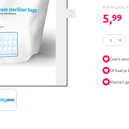
Adviesprijs
7
5,
99
Gratis ver
Of haal je 
Klanten ge