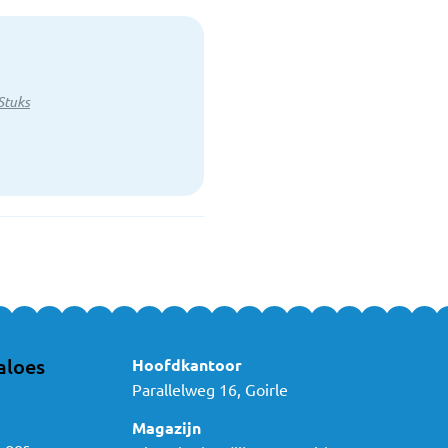
Stuks
aloes
Hoofdkantoor
Parallelweg 16, Goirle
Magazijn
Loes