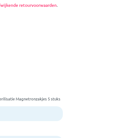
fwijkende retourvoorwaarden
.
ilisatie Magnetronzakjes 5 stuks