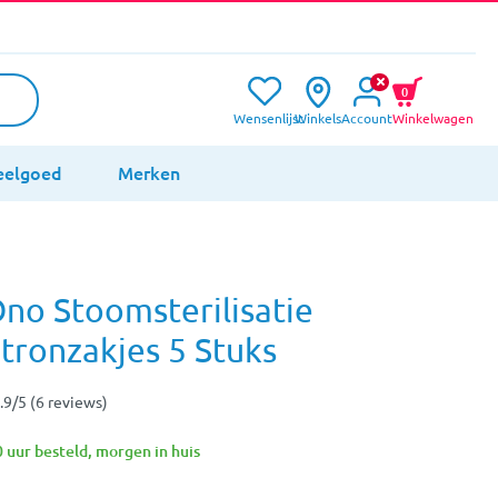
0
Wensenlijst
Winkels
Account
Winkelwagen
eelgoed
Merken
no Stoomsterilisatie
ronzakjes 5 Stuks
.9/5 (6 reviews)
 uur besteld, morgen in huis