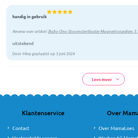
handig in gebruik
Baby Ono Stoomsterilisatie Magnetronzakjes 5 
Review over artikel:
uitstekend
Door Miny geplaatst op 3 juni 2024
Lees meer
Klantenservice
Over Mam
Contact
Over MamaLoes
Veelgestelde vragen
Werken bij Mama