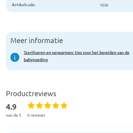
Artikelcode:
1038
Meer informatie
Steriliseren en verwarmen: tips voor het bereiden van de
i
babyvoeding
Productreviews
4.9
van de 5
6 reviews