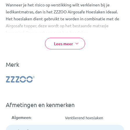
Wanneer je het risico op verstikking wilt verkleinen bij je
ledikantmatras, dan is het ZZZOO Airgosafe Hoeslaken ideaal.
Het hoeslaken dient gebruikt te worden in combinatie met de
Airgosafe topper, deze wordt op het bestaande matrasje
bevestigd. Daar overheen gaat het hoeslaken.
Het ZZZOO Airgosafe hoeslaken is gemaakt van een stof die
Lees meer
goed ademt en zeer absorberend is, waardoor maximale
luchtdoorlaatbaarheid gegarandeerd wordt. Ook is het
hoeslaken sneldrogend; de stof droogt 30% sneller dan katoen
Merk
en heeft een anti-allergene werking.
Met het Airgosafe hoeslaken kan je kind altijd vrij ademen.
Eigenschappen:
ZZZOO Airgosafe Ledikant Hoeslaken
Afmetingen en kenmerken
Kleur: wit
Optimale aan- en afvoer van lucht
Algemeen:
Ventilerend hoeslaken
Vrije ademhaling
Voorkomt dat je baby het te warm krijgt