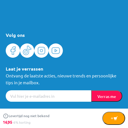
Volg ons
Laat je verrassen
Ontvang de laatste acties, nieuwe trends en persoonlijke
tips in je mailbox.
Verras me
Algemene voorwaarden
Cookies
Privacy
© Mama Loes & Kids B.V.
Levertijd nog niet bekend
In
16,
95
-6% korting