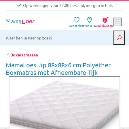
Op werkdagen voor 22:00 besteld, morgen in huis
Niet goed, geld terug garantie
0
Wensenlijst
Winkels
Winkelwagen
Gratis verzending vanaf €39,-
Op werkdagen voor 22:00 besteld, morgen in huis
Niet goed, geld terug garantie
Boxmatrassen
MamaLoes Jip 88x88x6 cm Polyether
Boxmatras met Afneembare Tijk