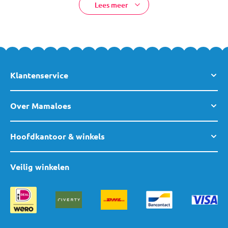
Lees meer
Klantenservice
Over Mamaloes
Hoofdkantoor & winkels
Veilig winkelen