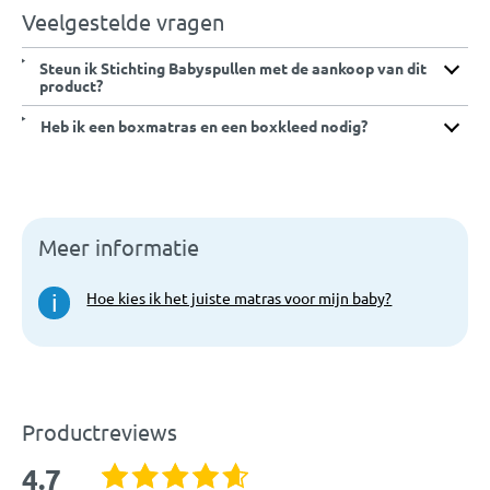
Veelgestelde vragen
Afmetingen:
88 x 88 x 6 cm (l x b x h)
Bij aankoop van een product uit de MamaLoes collectie doneert
Steun ik Stichting Babyspullen met de aankoop van dit
MamaLoes aan Stichting Babyspullen. Lees meer over
product?
Materiaal:
Hoes: 67% katoen, 33% polyester l
het
ambassadeurschap
.
Vulling: polyetherschuim
Heb ik een boxmatras en een boxkleed nodig?
EAN:
5420037801336
Artikelcode:
KMML241-88/88/6
Meer informatie
Hoe kies ik het juiste matras voor mijn baby?
i
Productreviews
4.7