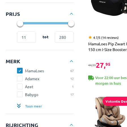
PRIJS
tot
4.7/5 (14 reviews)
MamaLoes Pip Zwart I
150 cm i-Size Booster
MERK
27,
95
44,99
MamaLoes
67
Voor 22:00 uur bes
Adamex
12
morgen in huis
Azet
1
Babygo
17
Vakantie Dea
Toon meer
RIJRICHTING