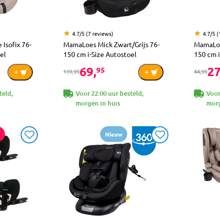
4.7/5 (7 reviews)
4.7/5 (
Isofix 76-
MamaLoes Mick Zwart/Grijs 76-
MamaLoe
el
150 cm i-Size Autostoel
150 cm i
69,
27
95
119,99
44,99
teld,
Voor 22:00 uur besteld,
Voor
morgen in huis
morg
Nieuw