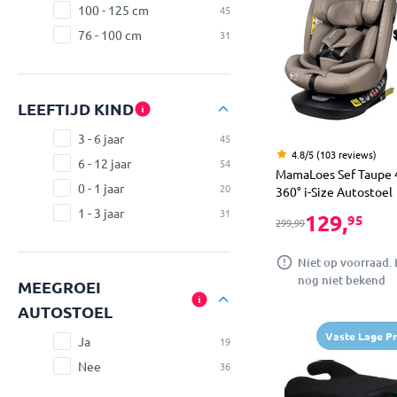
100 - 125 cm
45
76 - 100 cm
31
LEEFTIJD KIND
3 - 6 jaar
45
4.8/5 (103 reviews)
6 - 12 jaar
54
MamaLoes Sef Taupe 
0 - 1 jaar
20
360° i-Size Autostoel
1 - 3 jaar
31
129,
95
299,99
Niet op voorraad. 
nog niet bekend
MEEGROEI
AUTOSTOEL
Vaste Lage Pri
Ja
19
Nee
36