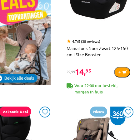
4.7/5 (38 reviews)
MamaLoes Noor Zwart 125-150
cm i-Size Booster
14,
95
29,99
Voor 22:00 uur besteld,
morgen in huis
Vakantie Deal
Nieuw