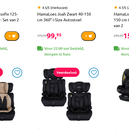
4.5/5 (Merkscore)
4.7/5 (
sofix 125-
MamaLoes Joah Zwart 40-150
MamaLoe
- Set van 2
cm 360° i-Size Autostoel
150 cm i
van 2
99,
1
95
179,99
299,99
teld,
Voor 22:00 uur besteld,
Voor
morgen in huis
morg
Voordeelset