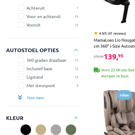
Achteruit
1
Voor- en achteruit
19
Vooruit
35
4.9/5 (41 reviews)
MamaLoes Lio Nougat
cm 360° i-Size Autost
AUTOSTOEL OPTIES
139,
95
279,99
360 graden draaibaar
15
Inclusief base
23
Voor 22:00 uur bes
morgen in huis
Ligstand
19
Met steunpoot
8
i-Size
Toon meer
KLEUR