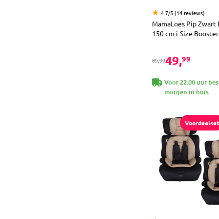
4.7/5 (14 reviews)
MamaLoes Pip Zwart I
150 cm i-Size Booster 
49,
99
89,99
Voor 22:00 uur bes
morgen in huis
Voordeelset