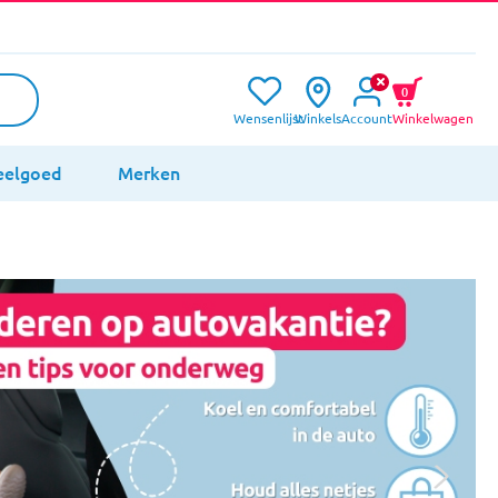
0
Wensenlijst
Winkels
Account
Winkelwagen
eelgoed
Merken