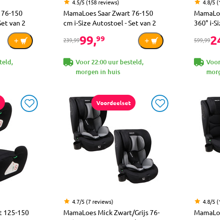
4.5/5 (158 reviews)
4.8/5 
 76-150
MamaLoes Saar Zwart 76-150
MamaLoe
Set van 2
cm i-Size Autostoel - Set van 2
360° i-S
99,
2
99
239,99
599,99
teld,
Voor 22:00 uur besteld,
Voor
morgen in huis
morg
Voordeelset
4.7/5 (7 reviews)
4.8/5 (
t 125-150
MamaLoes Mick Zwart/Grijs 76-
MamaLoe