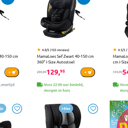
4.8/5 (103 reviews)
4.5/5 
40-150 cm
MamaLoes Sef Zwart 40-150 cm
MamaLoe
360° i-Size Autostoel
cm i-Siz
129,
5
95
299,99
119,99
Levertijd
Voor 22:00 uur besteld,
Voor
morgen in huis
morg
js
i-Size