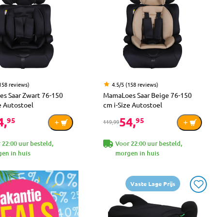
(158 reviews)
4.5/5 (158 reviews)
s Saar Zwart 76-150
MamaLoes Saar Beige 76-150
e Autostoel
cm i-Size Autostoel
4,
54,
95
95
119,99
 22:00 uur besteld,
Voor 22:00 uur besteld,
en in huis
morgen in huis
Vaste Lage Prijs