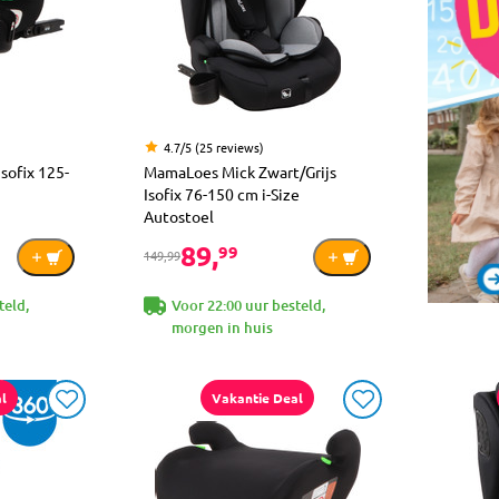
4.7/5 (25 reviews)
sofix 125-
MamaLoes Mick Zwart/Grijs
Isofix 76-150 cm i-Size
Autostoel
89,
99
149,99
teld,
Voor 22:00 uur besteld,
morgen in huis
l
Vakantie Deal