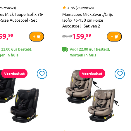
25 reviews)
4.7/5 (25 reviews)
s Mick Taupe Isofix 76-
MamaLoes Mick Zwart/Grijs
-Size Autostoel - Set
Isofix 76-150 cm i-Size
Autostoel - Set van 2
59,
159,
99
99
299,99
 22:00 uur besteld,
Voor 22:00 uur besteld,
en in huis
morgen in huis
Voordeelset
Voordeelset