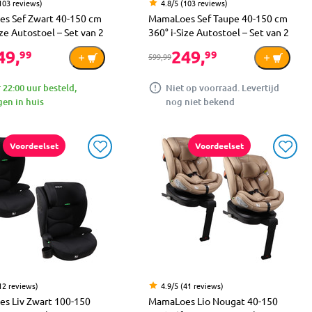
(103 reviews)
4.8/5 (103 reviews)
s Sef Zwart 40-150 cm
MamaLoes Sef Taupe 40-150 cm
ize Autostoel – Set van 2
360° i-Size Autostoel – Set van 2
49,
249,
99
99
599,99
 22:00 uur besteld,
Niet op voorraad. Levertijd
en in huis
nog niet bekend
Voordeelset
Voordeelset
12 reviews)
4.9/5 (41 reviews)
s Liv Zwart 100-150
MamaLoes Lio Nougat 40-150