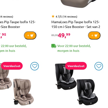
14 reviews)
4.7/5 (14 reviews)
s Pip Taupe Isofix 125-
MamaLoes Pip Taupe Isofix 125-
-Size Booster
150 cm i-Size Booster - Set van 2
,
49,
95
99
89,99
 22:00 uur besteld,
Voor 22:00 uur besteld,
en in huis
morgen in huis
Voordeelset
Voordeelset