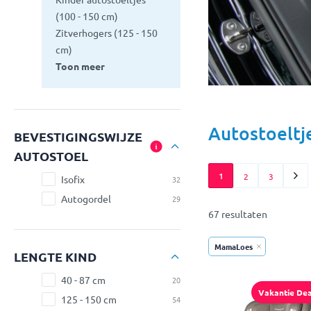
(100 - 150 cm)
Zitverhogers (125 - 150
cm)
Toon meer
Autostoeltje
BEVESTIGINGSWIJZE
AUTOSTOEL
1
2
3
Isofix
32
Autogordel
29
67 resultaten
MamaLoes
LENGTE KIND
40 - 87 cm
20
Vakantie Dea
125 - 150 cm
54