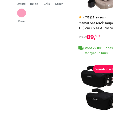
Zwart
Beige
Grijs
Groen
4.7/5 (25 reviews)
Roze
MamaLoes Mick Taupe 
150 cm i-Size Autosto
89,
99
149,99
Voor 22:00 uur bes
morgen in huis
Voordeelset