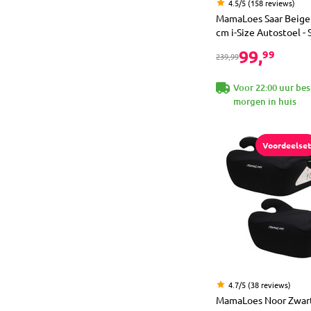
4.5/5 (158 reviews)
MamaLoes Saar Beige
cm i-Size Autostoel - 
99,
99
239,99
Voor 22:00 uur bes
morgen in huis
Voordeelset
4.7/5 (38 reviews)
MamaLoes Noor Zwar