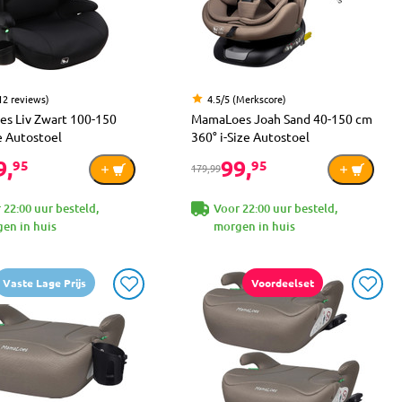
12 reviews)
4.5/5 (Merkscore)
s Liv Zwart 100-150
MamaLoes Joah Sand 40-150 cm
e Autostoel
360° i-Size Autostoel
9,
99,
95
95
179,99
 22:00 uur besteld,
Voor 22:00 uur besteld,
en in huis
morgen in huis
Vaste Lage Prijs
Voordeelset