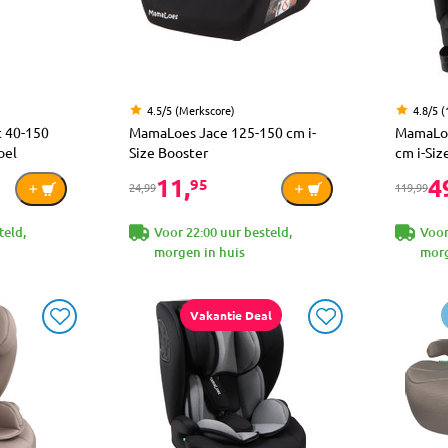
4.5/5 (Merkscore)
4.8/5 (
 40-150
MamaLoes Jace 125-150 cm i-
MamaLoe
oel
Size Booster
cm i-Siz
11,
4
95
24,99
119,99
teld,
Voor 22:00 uur besteld,
Voor
morgen in huis
morg
Vakantie Deal