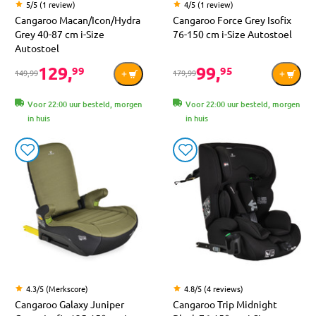
5/5 (1 review)
4/5 (1 review)
Cangaroo Macan/Icon/Hydra
Cangaroo Force Grey Isofix
Grey 40-87 cm i-Size
76-150 cm i-Size Autostoel
Autostoel
129,
99,
99
95
149,99
179,99
Voor 22:00 uur besteld, morgen
Voor 22:00 uur besteld, morgen
in huis
in huis
4.3/5 (Merkscore)
4.8/5 (4 reviews)
Cangaroo Galaxy Juniper
Cangaroo Trip Midnight