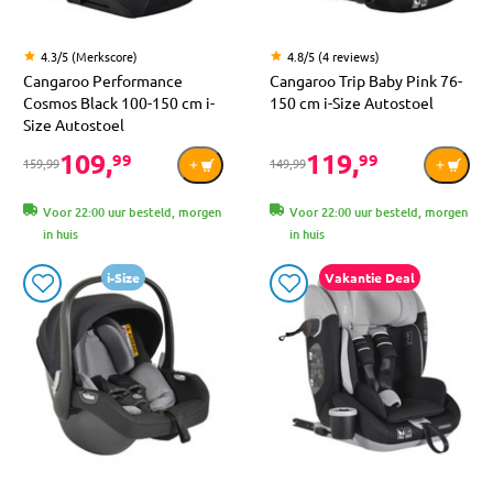
4.3/5 (Merkscore)
4.8/5 (4 reviews)
Cangaroo Performance
Cangaroo Trip Baby Pink 76-
Cosmos Black 100-150 cm i-
150 cm i-Size Autostoel
Size Autostoel
109,
119,
99
99
159,99
149,99
Voor 22:00 uur besteld, morgen
Voor 22:00 uur besteld, morgen
in huis
in huis
i-Size
Vakantie Deal