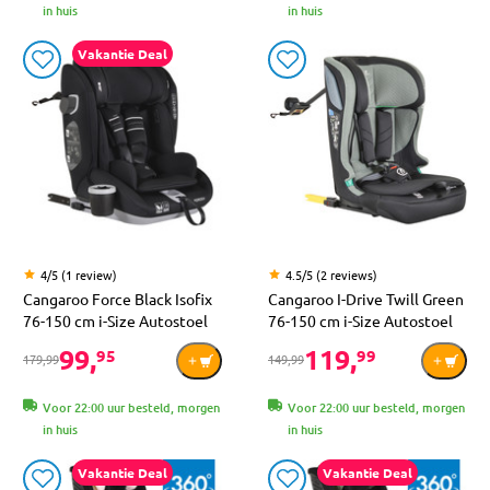
in huis
in huis
Vakantie Deal
4/5 (1 review)
4.5/5 (2 reviews)
Cangaroo Force Black Isofix
Cangaroo I-Drive Twill Green
76-150 cm i-Size Autostoel
76-150 cm i-Size Autostoel
99,
119,
95
99
179,99
149,99
Voor 22:00 uur besteld, morgen
Voor 22:00 uur besteld, morgen
in huis
in huis
Vakantie Deal
Vakantie Deal