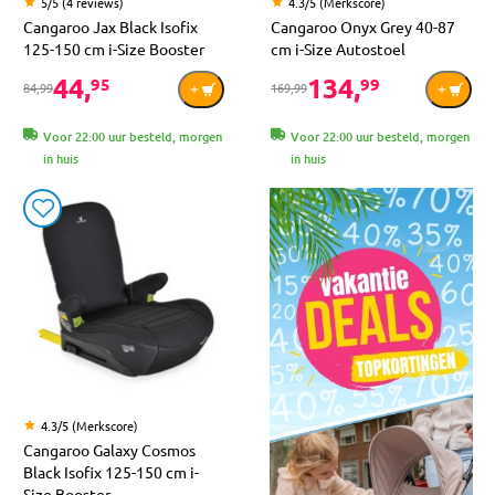
5/5 (4 reviews)
4.3/5 (Merkscore)
Cangaroo Jax Black Isofix
Cangaroo Onyx Grey 40-87
125-150 cm i-Size Booster
cm i-Size Autostoel
44,
134,
95
99
84,99
169,99
Voor 22:00 uur besteld, morgen
Voor 22:00 uur besteld, morgen
in huis
in huis
4.3/5 (Merkscore)
Cangaroo Galaxy Cosmos
Black Isofix 125-150 cm i-
Size Booster