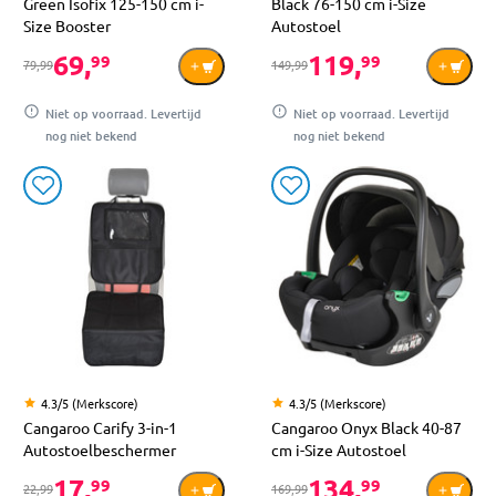
Green Isofix 125-150 cm i-
Black 76-150 cm i-Size
Size Booster
Autostoel
69,
119,
99
99
79,99
149,99
Niet op voorraad. Levertijd
Niet op voorraad. Levertijd
nog niet bekend
nog niet bekend
4.3/5 (Merkscore)
4.3/5 (Merkscore)
Cangaroo Carify 3-in-1
Cangaroo Onyx Black 40-87
Autostoelbeschermer
cm i-Size Autostoel
17,
134,
99
99
22,99
169,99