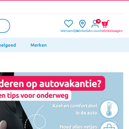
0
Wensenlijst
Winkels
Account
Winkelwagen
eelgoed
Merken