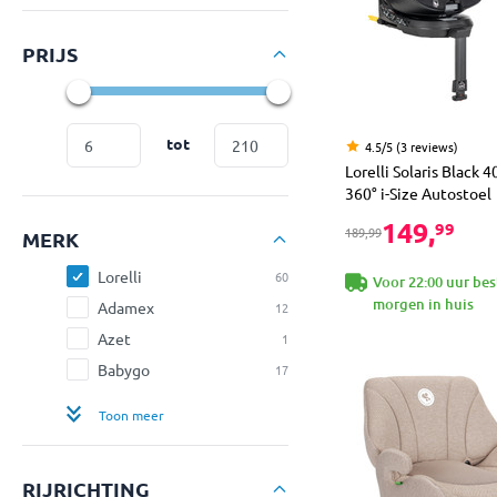
PRIJS
tot
4.5/5 (3 reviews)
Lorelli Solaris Black 
360° i-Size Autostoel
149,
99
189,99
MERK
Lorelli
60
Voor 22:00 uur bes
morgen in huis
Adamex
12
Azet
1
Babygo
17
Toon meer
RIJRICHTING