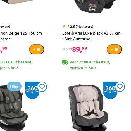
review)
4.2/5 (Merkscore)
Orion Beige 125-150 cm
Lorelli Aria Luxe Black 40-87 cm
ooster
i-Size Autostoel
,
89,
99
99
129,99
 22:00 uur besteld,
Voor 22:00 uur besteld,
en in huis
morgen in huis
i-Size