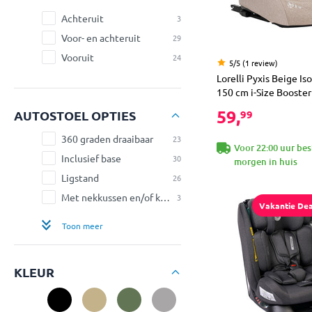
Achteruit
3
Voor- en achteruit
29
Vooruit
24
5/5 (1 review)
Lorelli Pyxis Beige Iso
150 cm i-Size Booster
59,
AUTOSTOEL OPTIES
99
360 graden draaibaar
23
Voor 22:00 uur bes
Inclusief base
30
morgen in huis
Ligstand
26
Met nekkussen en/of knuffel
3
Vakantie Dea
Toon meer
KLEUR