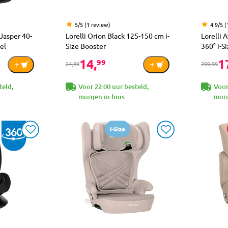
5/5 (1 review)
4.9/5 (
 Jasper 40-
Lorelli Orion Black 125-150 cm i-
Lorelli 
el
Size Booster
360° i-S
14,
1
99
24,99
299,99
teld,
Voor 22:00 uur besteld,
Voor
morgen in huis
morg
i-Size