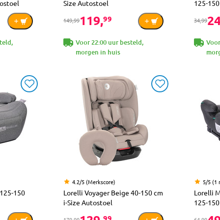
ostoel
Size Autostoel
125-150 
119,
24
99
149,99
34,99
teld,
Voor 22:00 uur besteld,
Voor
morgen in huis
morg
4.2/5 (Merkscore)
5/5 (1 
 125-150
Lorelli Voyager Beige 40-150 cm
Lorelli 
i-Size Autostoel
125-150 
129,
49
99
179,99
64,99