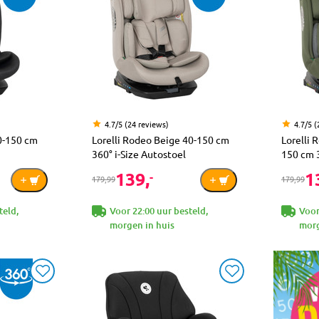
4.7/5 (24 reviews)
4.7/5 (
40-150 cm
Lorelli Rodeo Beige 40-150 cm
Lorelli 
360° i-Size Autostoel
150 cm 3
139,
1
-
179,99
179,99
teld,
Voor 22:00 uur besteld,
Voor
morgen in huis
morg