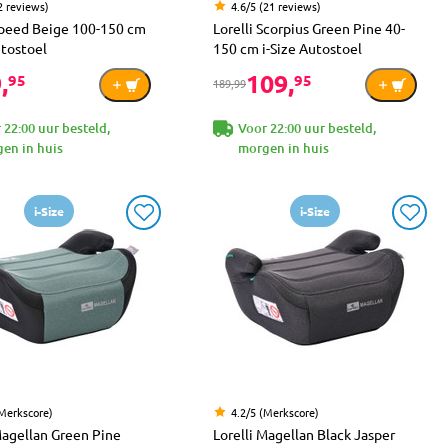
2 reviews)
4.6/5 (21 reviews)
 Speed Beige 100-150 cm
Lorelli Scorpius Green Pine 40-
utostoel
150 cm i-Size Autostoel
,
109,
95
95
189,99
 22:00 uur besteld,
Voor 22:00 uur besteld,
en in huis
morgen in huis
i-Size
i-Size
(Merkscore)
4.2/5 (Merkscore)
Magellan Green Pine
Lorelli Magellan Black Jasper