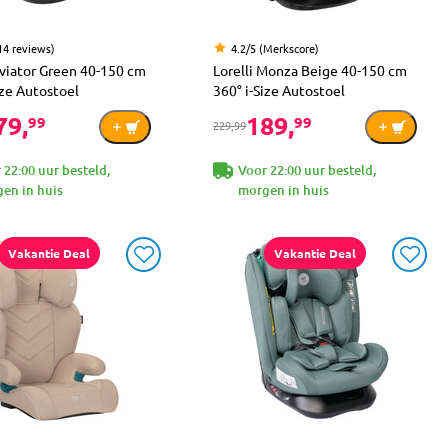
14 reviews)
4.2/5 (Merkscore)
Aviator Green 40-150 cm
Lorelli Monza Beige 40-150 cm
ize Autostoel
360° i-Size Autostoel
79,
189,
99
99
229,99
 22:00 uur besteld,
Voor 22:00 uur besteld,
en in huis
morgen in huis
Vakantie Deal
Vakantie Deal