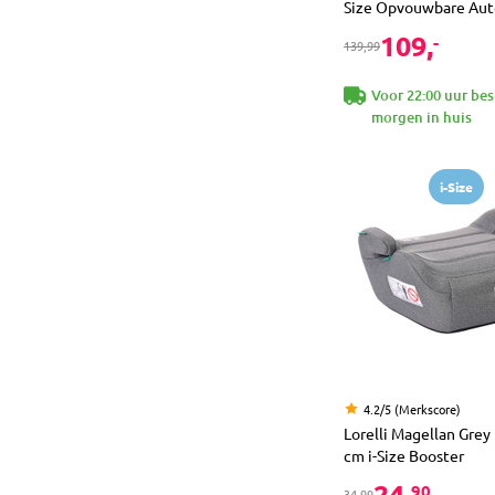
Size Opvouwbare Aut
109,
-
139,99
Voor 22:00 uur bes
morgen in huis
i-Size
4.2/5 (Merkscore)
Lorelli Magellan Grey
cm i-Size Booster
24,
90
34,99