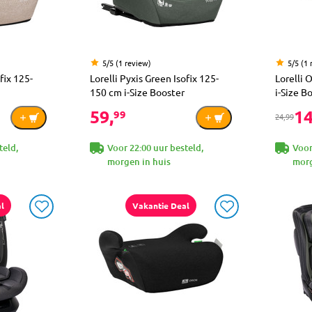
5/5 (1 review)
5/5 (1 
fix 125-
Lorelli Pyxis Green Isofix 125-
Lorelli 
150 cm i-Size Booster
i-Size B
59,
14
99
24,99
teld,
Voor 22:00 uur besteld,
Voor
morgen in huis
morg
l
Vakantie Deal