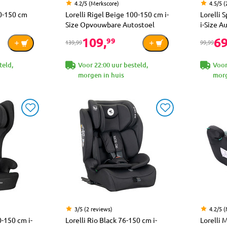
4.2/5 (Merkscore)
4.5/5 (
40-150 cm
Lorelli Rigel Beige 100-150 cm i-
Lorelli
Size Opvouwbare Autostoel
i-Size A
109,
69
99
139,99
99,99
teld,
Voor 22:00 uur besteld,
Voor
morgen in huis
morg
3/5 (2 reviews)
4.2/5 
0-150 cm i-
Lorelli Rio Black 76-150 cm i-
Lorelli 