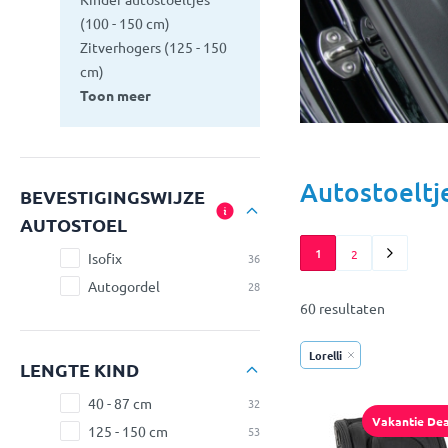
(100 - 150 cm)
Zitverhogers (125 - 150
cm)
Toon meer
Autostoeltje
BEVESTIGINGSWIJZE
AUTOSTOEL
1
2
Isofix
36
Autogordel
28
60 resultaten
Lorelli
LENGTE KIND
40 - 87 cm
32
Vakantie Dea
125 - 150 cm
53