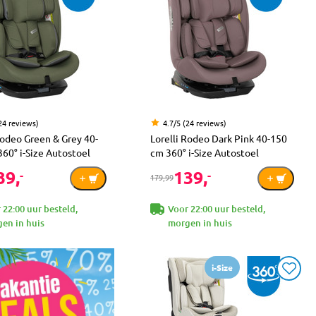
24 reviews)
4.7/5 (24 reviews)
Rodeo Green & Grey 40-
Lorelli Rodeo Dark Pink 40-150
60° i-Size Autostoel
cm 360° i-Size Autostoel
39,
139,
-
-
179,99
 22:00 uur besteld,
Voor 22:00 uur besteld,
en in huis
morgen in huis
i-Size