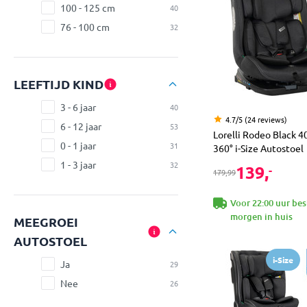
100 - 125 cm
40
76 - 100 cm
32
LEEFTIJD KIND
3 - 6 jaar
40
4.7/5 (24 reviews)
6 - 12 jaar
53
Lorelli Rodeo Black 
0 - 1 jaar
31
360° i-Size Autostoel
1 - 3 jaar
32
139,
-
179,99
Voor 22:00 uur bes
morgen in huis
MEEGROEI
AUTOSTOEL
i-Size
Ja
29
Nee
26