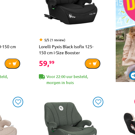
5/5 (1 review)
40-150 cm
Lorelli Pyxis Black Isofix 125-
150 cm i-Size Booster
59,
99
teld,
Voor 22:00 uur besteld,
morgen in huis