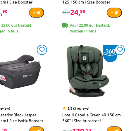
cm i-Size Booster
125-150 cm i-Size Booster
,
24,
90
90
34,99
 22:00 uur besteld,
Voor 22:00 uur besteld,
en in huis
morgen in huis
review)
5/5 (3 reviews)
Matador Black Jasper
Lorelli Capella Green 40-150 cm
cm i-Size Isofix Booster
360° i-Size Autostoel
,
129,
99
99
199,99