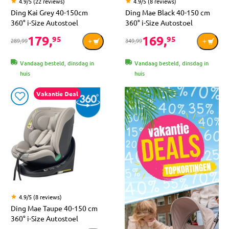
4.9/5 (22 reviews)
4.9/5 (8 reviews)
Ding Kai Grey 40-150cm
Ding Mae Black 40-150 cm
360° i-Size Autostoel
360° i-Size Autostoel
179,
169,
95
95
289,99
349,99
Vandaag besteld, dinsdag in
Vandaag besteld, dinsdag in
huis
huis
Vakantie Deal
4.9/5 (8 reviews)
Ding Mae Taupe 40-150 cm
360° i-Size Autostoel