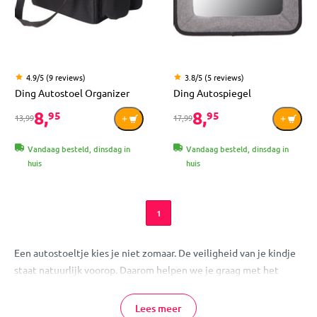
4.9/5 (9 reviews)
3.8/5 (5 reviews)
Ding Autostoel Organizer
Ding Autospiegel
8,
8,
95
95
13,99
17,99
Vandaag besteld, dinsdag in
Vandaag besteld, dinsdag in
huis
huis
1
Een autostoeltje kies je niet zomaar. De veiligheid van je kindje
staat natuurlijk voorop. Daarom helpen we je graag met het
kiezen van een autostoeltje bij MamaLoes. In ons assortiment
vind je een ruim aanbod van i-Size-autostoeltjes, passend bij de
Lees meer