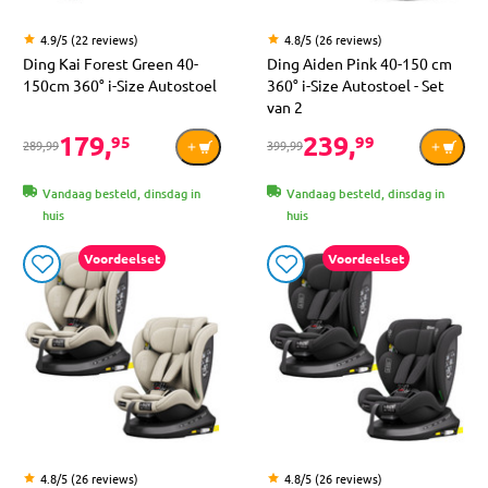
4.9/5 (22 reviews)
4.8/5 (26 reviews)
Ding Kai Forest Green 40-
Ding Aiden Pink 40-150 cm
150cm 360° i-Size Autostoel
360° i-Size Autostoel - Set
van 2
179,
239,
95
99
289,99
399,99
Vandaag besteld, dinsdag in
Vandaag besteld, dinsdag in
huis
huis
Voordeelset
Voordeelset
4.8/5 (26 reviews)
4.8/5 (26 reviews)