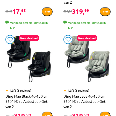
van 2
17,
319,
95
99
29,99
699,99
Vandaag besteld, dinsdag in
Vandaag besteld, dinsdag in
huis
huis
Voordeelset
Voordeelset
4.9/5 (8 reviews)
4.9/5 (8 reviews)
Ding Mae Black 40-150 cm
Ding Mae Jade 40-150 cm
360° i-Size Autostoel - Set
360° i-Size Autostoel - Set
van 2
van 2
319,
319,
99
99
699,99
699,99