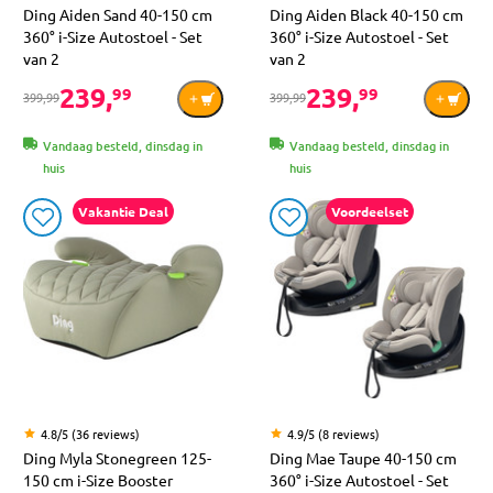
Ding Aiden Sand 40-150 cm
Ding Aiden Black 40-150 cm
360° i-Size Autostoel - Set
360° i-Size Autostoel - Set
van 2
van 2
239,
239,
99
99
399,99
399,99
Vandaag besteld, dinsdag in
Vandaag besteld, dinsdag in
huis
huis
Vakantie Deal
Voordeelset
4.8/5 (36 reviews)
4.9/5 (8 reviews)
Ding Myla Stonegreen 125-
Ding Mae Taupe 40-150 cm
150 cm i-Size Booster
360° i-Size Autostoel - Set