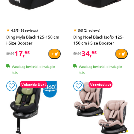
4.8/5 (36 reviews)
5/5 (2 reviews)
Ding Myla Black 125-150 cm
Ding Noel Black Isofix 125-
i-Size Booster
150 cm i-Size Booster
17,
34,
95
95
29,99
59,99
Vandaag besteld, dinsdag in
Vandaag besteld, dinsdag in
huis
huis
Vakantie Deal
Voordeelset