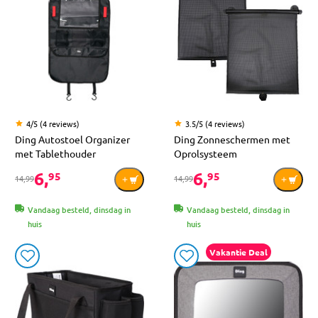
4/5 (4 reviews)
3.5/5 (4 reviews)
Ding Autostoel Organizer
Ding Zonneschermen met
met Tablethouder
Oprolsysteem
6,
6,
95
95
14,99
14,99
Vandaag besteld, dinsdag in
Vandaag besteld, dinsdag in
huis
huis
Vakantie Deal