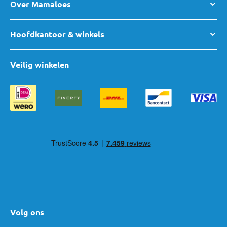
Over Mamaloes
maanden, omdat dit een betere bescherming biedt voor het
nekje en hoofd van je kindje.
Hoofdkantoor & winkels
De verouderde ECE R44-norm werkt met gewichtsklasse; deze
stoeltjes mogen niet meer verkocht worden in de winkels. Heb
Veilig winkelen
je nog een R44-autostoel? Deze mag je gewoon nog blijven
gebruiken, zolang deze:
Een oranje ECE R44-sticker heeft.
onbeschadigd is,
en nooit betrokken is geweest bij een ongeval.
Wist je dat volgens de Nederlandse wet het verplicht is om je
kindje tot een lengte van 1,35 meter te vervoeren in een
goedgekeurd autostoeltje (i-Size R129 of ECE R44), mits deze
voldoet aan de voorwaarden?
Volg ons
Bij MamaLoes verkopen we alle stoeltjes met de i-Size-norm. Dat