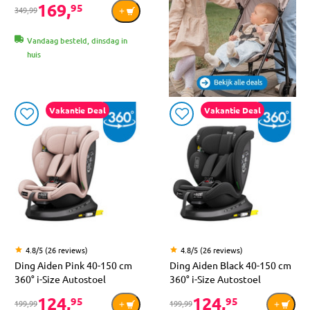
169,
95
349,99
Vandaag besteld, dinsdag in
huis
Vakantie Deal
Vakantie Deal
4.8/5 (26 reviews)
4.8/5 (26 reviews)
Ding Aiden Pink 40-150 cm
Ding Aiden Black 40-150 cm
360° i-Size Autostoel
360° i-Size Autostoel
124,
124,
95
95
199,99
199,99