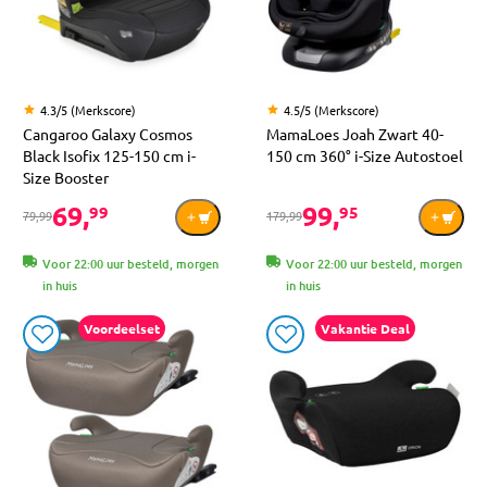
4.3/5 (Merkscore)
4.5/5 (Merkscore)
Cangaroo Galaxy Cosmos
MamaLoes Joah Zwart 40-
Black Isofix 125-150 cm i-
150 cm 360° i-Size Autostoel
Size Booster
69,
99,
99
95
79,99
179,99
Voor 22:00 uur besteld, morgen
Voor 22:00 uur besteld, morgen
in huis
in huis
Voordeelset
Vakantie Deal