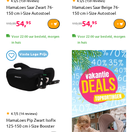
4.5/5 (159 reviews)
4.5/5 (159 reviews)
MamaLoes Saar Zwart 76-
MamaLoes Saar Beige 76-
150 cm i-Size Autostoel
150 cm i-Size Autostoel
54,
54,
95
95
119,99
119,99
Voor 22:00 uur besteld, morgen
Voor 22:00 uur besteld, morgen
in huis
in huis
Vaste Lage Prijs
4.7/5 (14 reviews)
MamaLoes Pip Zwart Isofix
125-150 cm i-Size Booster