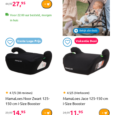
27,
95
44,99
Voor 22:00 uur besteld, morgen
in huis
Vaste Lage Prijs
Vakantie Deal
4.7/5 (38 reviews)
4.5/5 (Merkscore)
MamaLoes Noor Zwart 125-
MamaLoes Jace 125-150 cm
150 cm i-Size Booster
i-Size Booster
14,
11,
95
95
29,99
24,99