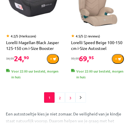
4.2/5 (Merkscore)
4.5/5 (2 reviews)
Lorelli Magellan Black Jasper
Lorelli Speed Beige 100-150
125-150 cm i-Size Booster
cm i-Size Autostoel
24,
69,
90
95
34,99
99,99
Voor 22:00 uur besteld, morgen
Voor 22:00 uur besteld, morgen
in huis
in huis
1
2
3
Een autostoeltje kies je niet zomaar. De veiligheid van je kindje
staat natuurlijk voorop. Daarom helpen we je graag met het
kiezen van een autostoeltje bij MamaLoes. In ons assortiment