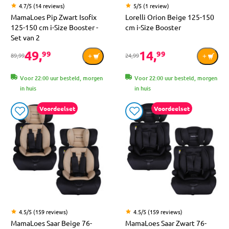
4.7/5 (14 reviews)
5/5 (1 review)
MamaLoes Pip Zwart Isofix
Lorelli Orion Beige 125-150
125-150 cm i-Size Booster -
cm i-Size Booster
Set van 2
49,
14,
99
99
89,99
24,99
Voor 22:00 uur besteld, morgen
Voor 22:00 uur besteld, morgen
in huis
in huis
Voordeelset
Voordeelset
4.5/5 (159 reviews)
4.5/5 (159 reviews)
MamaLoes Saar Beige 76-
MamaLoes Saar Zwart 76-