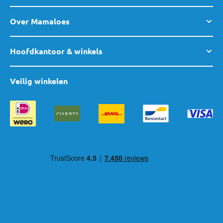
onder andere bij zijdelingse botsingen. Ook is de leeftijdsnorm
van het verplicht achterwaarts vervoeren verhoogd naar 15
Over Mamaloes
maanden, omdat dit een betere bescherming biedt voor het
nekje en hoofd van je kindje.
Hoofdkantoor & winkels
De verouderde ECE R44-norm werkt met gewichtsklasse; deze
stoeltjes mogen niet meer verkocht worden in de winkels. Heb
Veilig winkelen
je nog een R44-autostoel? Deze mag je gewoon nog blijven
gebruiken, zolang deze:
Een oranje ECE R44-sticker heeft.
onbeschadigd is,
en nooit betrokken is geweest bij een ongeval.
Wist je dat volgens de Nederlandse wet het verplicht is om je
kindje tot een lengte van 1,35 meter te vervoeren in een
goedgekeurd autostoeltje (i-Size R129 of ECE R44), mits deze
voldoet aan de voorwaarden?