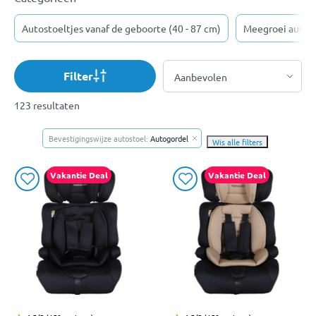
Autostoeltjes vanaf de geboorte (40 - 87 cm)
Meegroei autost
Filter
123 resultaten
Bevestigingswijze autostoel:
Autogordel
Wis alle filters
Vakantie Deal
Vakantie Deal