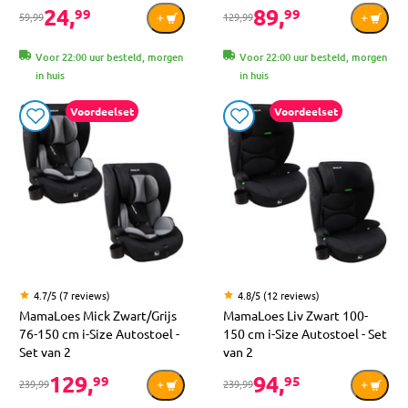
24,
89,
99
99
59,99
129,99
Voor 22:00 uur besteld, morgen
Voor 22:00 uur besteld, morgen
in huis
in huis
Voordeelset
Voordeelset
4.7/5 (7 reviews)
4.8/5 (12 reviews)
MamaLoes Mick Zwart/Grijs
MamaLoes Liv Zwart 100-
76-150 cm i-Size Autostoel -
150 cm i-Size Autostoel - Set
Set van 2
van 2
129,
94,
99
95
239,99
239,99