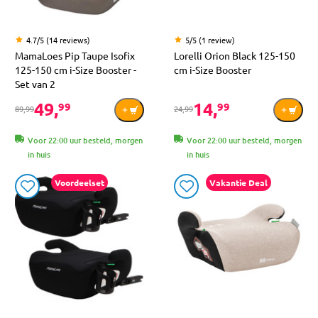
4.7/5 (14 reviews)
5/5 (1 review)
MamaLoes Pip Taupe Isofix
Lorelli Orion Black 125-150
125-150 cm i-Size Booster -
cm i-Size Booster
Set van 2
49,
14,
99
99
89,99
24,99
Voor 22:00 uur besteld, morgen
Voor 22:00 uur besteld, morgen
in huis
in huis
Voordeelset
Vakantie Deal