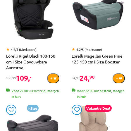
4.2/5 (Merkscore)
4.2/5 (Merkscore)
Lorelli Rigel Black 100-150
Lorelli Magellan Green Pine
cm i-Size Opvouwbare
125-150 cm i-Size Booster
Autostoel
109,
24,
-
90
139,99
34,99
Voor 22:00 uur besteld, morgen
Voor 22:00 uur besteld, morgen
in huis
in huis
i-Size
Vakantie Deal