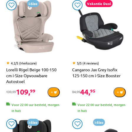
i-Size
Vakantie Deal
4.2/5 (Merkscore)
5/5 (4 reviews)
Lorelli Rigel Beige 100-150
Cangaroo Jax Grey Isofix
cm i-Size Opvouwbare
125-150 cm i-Size Booster
Autostoel
109,
44,
99
95
139,99
84,99
Voor 22:00 uur besteld, morgen
Voor 22:00 uur besteld, morgen
in huis
in huis
i-Size
i-Size