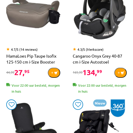
4.7/5 (14 reviews)
4.3/5 (Merkscore)
MamaLoes Pip Taupe Isofix
Cangaroo Onyx Grey 40-87
125-150 cm i-Size Booster
cm i-Size Autostoel
27,
134,
95
99
44,99
169,99
Voor 22:00 uur besteld, morgen
Voor 22:00 uur besteld, morgen
in huis
in huis
Nieuw