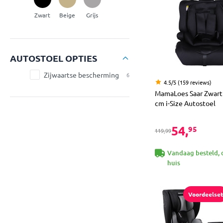
Zwart
Beige
Grijs
AUTOSTOEL OPTIES
Zijwaartse bescherming
6
4.5/5 (159 reviews)
MamaLoes Saar Zwart
cm i-Size Autostoel
54,
95
119,99
Vandaag besteld, 
huis
Voordeelset