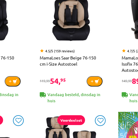
4.5/5 (159 reviews)
4.7/5 (
 76-150
MamaLoes Saar Beige 76-150
MamaLoe
cm i-Size Autostoel
Isofix 7
Autosto
54,
8
95
119,99
149,99
dinsdag in
Vandaag besteld, dinsdag in
Vand
huis
huis
Voordeelset