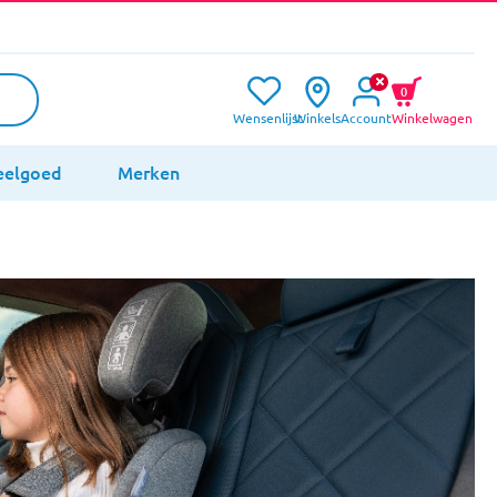
0
Wensenlijst
Winkels
Account
Winkelwagen
eelgoed
Merken