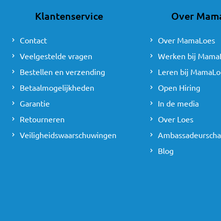
is dat bij dit type stoe
Klantenservice
Over Mam
achterwaarts kunt gebr
Contact
Over MamaLoes
Waarom kiezen 
Veelgestelde vragen
Werken bij Mama
De autostoeltjes in de 
Bestellen en verzending
Leren bij MamaLo
vanaf dat moment voorwa
Betaalmogelijkheden
Open Hiring
of zij toch voldoende o
je kan hem namelijk bli
Garantie
In de media
Retourneren
Over Loes
Checklist
Veiligheidswaarschuwingen
Ambassadeursch
Voor je de overstap maa
Blog
de gaten, want te vroeg 
leeftijd van jouw kindje
Lengte ≥ 76 cm
Leeftijd ≥ 15 maand
Babyautostoel te kl