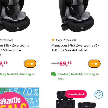
26 reviews)
4.7/5 (7 reviews)
s Mick Zwart/Grijs
MamaLoes Mick Zwart/Grijs 76-
6-150 cm i-Size
150 cm i-Size Autostoel
el
9,
69,
99
95
119,99
aag besteld, dinsdag in
Vandaag besteld, dinsdag in
huis
Voordeelset