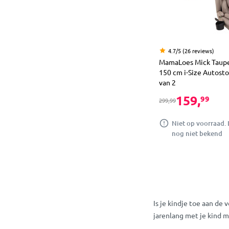
4.7/5 (26 reviews)
MamaLoes Mick Taupe 
150 cm i-Size Autostoe
van 2
159,
99
299,99
Niet op voorraad. 
nog niet bekend
Is je kindje toe aan de
jarenlang met je kind m