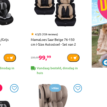
4.5/5 (159 reviews)
/Grijs
MamaLoes Saar Beige 76-150
e
cm i-Size Autostoel - Set van 2
99,
99
239,99
dinsdag in
Vandaag besteld, dinsdag in
huis
i-Size