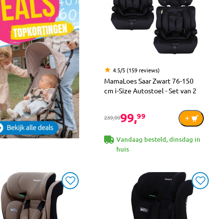
4.5/5 (159 reviews)
MamaLoes Saar Zwart 76-150
cm i-Size Autostoel - Set van 2
99,
99
239,99
Vandaag besteld, dinsdag in
huis