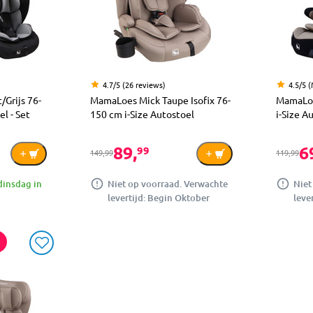
4.7/5 (26 reviews)
4.5/5 
Grijs 76-
MamaLoes Mick Taupe Isofix 76-
MamaLoe
l - Set
150 cm i-Size Autostoel
i-Size A
89,
6
99
149,99
119,99
dinsdag in
Niet op voorraad. Verwachte
Niet
levertijd: Begin Oktober
leve