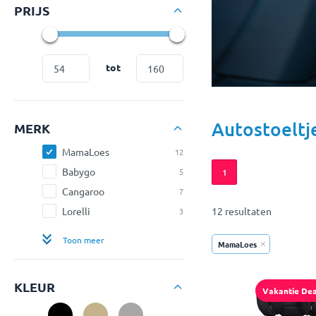
PRIJS
tot
Autostoeltj
MERK
MamaLoes
12
Babygo
5
1
Cangaroo
7
Lorelli
12 resultaten
3
Toon meer
MamaLoes
KLEUR
Vakantie Dea