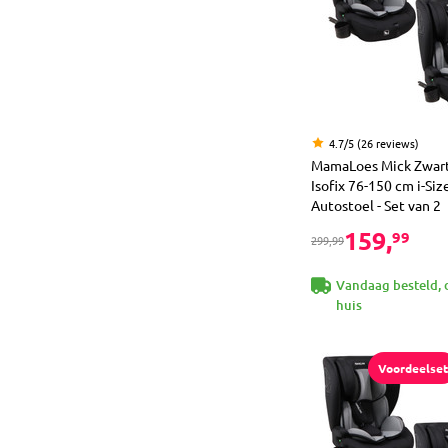
4.7/5 (26 reviews)
MamaLoes Mick Zwart
Isofix 76-150 cm i-Siz
Autostoel - Set van 2
159,
99
299,99
Vandaag besteld, 
huis
Voordeelset