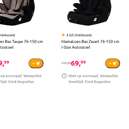
(Merkscore)
4.5/5 (Merkscore)
s Bas Taupe 76-150 cm
MamaLoes Bas Zwart 76-150 cm
utostoel
i-Size Autostoel
9,
69,
99
99
119,99
 op voorraad. Verwachte
Niet op voorraad. Verwachte
rtijd: Eind Augustus
levertijd: Eind Augustus