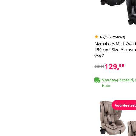
4.7/5 (7 reviews)
MamaLoes Mick Zwart/
150 cm i-Size Autostoe
van 2
129,
99
239,99
Vandaag besteld, 
huis
Voordeelset