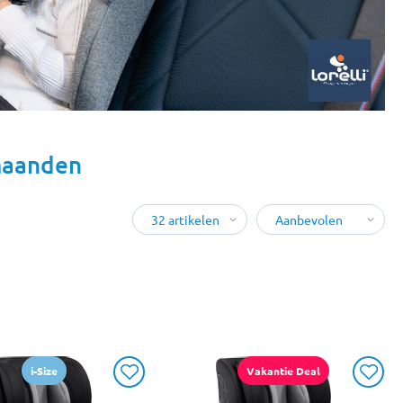
 maanden
i-Size
Vakantie Deal