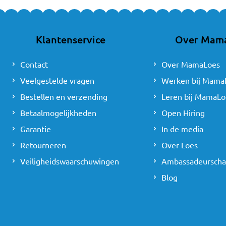
steeds pas vanaf 76 cm
Ook is het belangrijk o
is dat bij dit type stoe
Klantenservice
Over Mam
achterwaarts kunt gebr
Contact
Over MamaLoes
Waarom kiezen 
Veelgestelde vragen
Werken bij Mama
De autostoeltjes in de 
Bestellen en verzending
Leren bij MamaLo
vanaf dat moment voorwa
Betaalmogelijkheden
Open Hiring
of zij toch voldoende o
je kan hem namelijk bli
Garantie
In de media
Retourneren
Over Loes
Checklist
Veiligheidswaarschuwingen
Ambassadeursch
Voor je de overstap maa
Blog
de gaten, want te vroeg 
leeftijd van jouw kindje
Lengte ≥ 76 cm