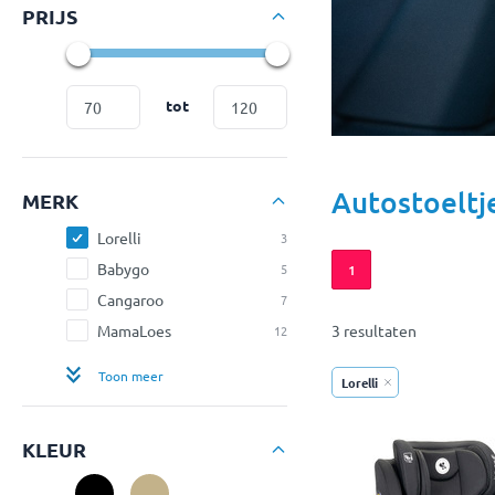
PRIJS
tot
Autostoeltj
MERK
Lorelli
3
Babygo
5
1
Cangaroo
7
MamaLoes
3 resultaten
12
Toon meer
Lorelli
KLEUR