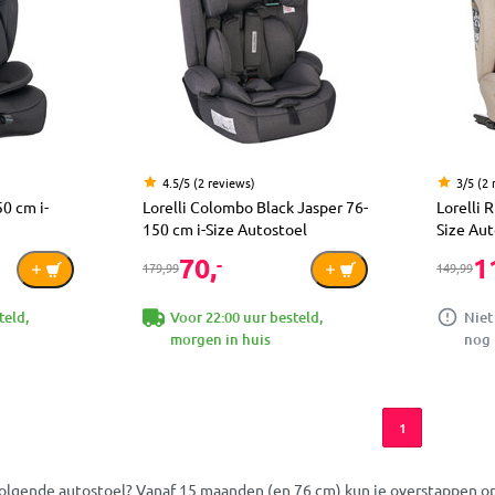
4.5/5 (2 reviews)
3/5 (2 
50 cm i-
Lorelli Colombo Black Jasper 76-
Lorelli 
150 cm i-Size Autostoel
Size Aut
70,
1
-
179,99
149,99
teld,
Voor 22:00 uur besteld,
Niet
morgen in huis
nog 
1
 volgende autostoel? Vanaf 15 maanden (en 76 cm) kun je overstappen op