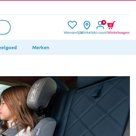
0
Wensenlijst
Winkels
Account
Winkelwagen
eelgoed
Merken