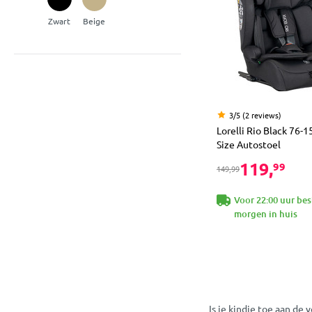
Zwart
Beige
3/5 (2 reviews)
Lorelli Rio Black 76-1
Size Autostoel
119,
99
149,99
Voor 22:00 uur bes
morgen in huis
Is je kindje toe aan de