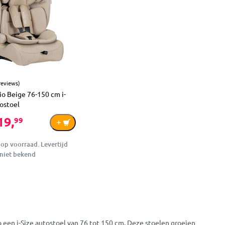
reviews)
Rio Beige 76-150 cm i-
ostoel
19,
99
 op voorraad. Levertijd
niet bekend
 een i-Size autostoel van 76 tot 150 cm. Deze stoelen groeien