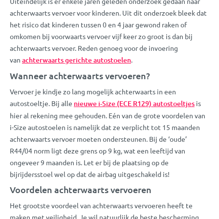
Uiteindelijk is er enkele jaren geleden onderzoek gedaan naar
achterwaarts vervoer voor kinderen. Uit dit onderzoek bleek dat
het risico dat kinderen tussen 0 en 4 jaar gewond raken of
omkomen bij voorwaarts vervoer vijf keer zo groot is dan bij
achterwaarts vervoer. Reden genoeg voor de invoering
van
achterwaarts gerichte autostoelen
.
Wanneer achterwaarts vervoeren?
Vervoer je kindje zo lang mogelijk achterwaarts in een
autostoeltje. Bij alle
nieuwe i-Size (ECE R129) autostoeltjes
is
hier al rekening mee gehouden. Eén van de grote voordelen van
i-Size autostoelen is namelijk dat ze verplicht tot 15 maanden
achterwaarts vervoer moeten ondersteunen. Bij de ‘oude’
R44/04 norm ligt deze grens op 9 kg, wat een leeftijd van
ongeveer 9 maanden is. Let er bij de plaatsing op de
bijrijdersstoel wel op dat de airbag uitgeschakeld is!
Voordelen achterwaarts vervoeren
Het grootste voordeel van achterwaarts vervoeren heeft te
maken met veiligheid. Je wil natuurlijk de beste bescherming