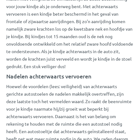
voor jouw kindje als je onderweg bent. Met achterwaarts
vervoeren is een kindje beter beschermd in het geval van
frontale of zijwaartse aanrijdingen. Bij zo’n aanrijding komen
namelijk zware krachten los op de kwetsbare nek en hoofdje van
je kindje. Bij kindjes tot 15 maanden oud is de nek nog
onvoldoende ontwikkeld om het relatief zware hoofd voldoende
te ondersteunen. Als je kindje achterwaarts in de auto zit,
worden de krachten juist verveeld en wordt je kindje in de stoel
gedrukt. Een stuk veiliger dus!
Nadelen achterwaarts vervoeren
Hoewel de voordelen (lees: veiligheid) van achterwaarts
gerichte autostoelen de nadelen makkelijk overtreffen, zijn
deze laatste toch het vermelden waard. Zo raakt de beenruimte
voor je kindje naarmate hij/zij groeit wat beperkt bij
achterwaarts vervoeren. Daarnaast is het van belang om
rekening te houden met de ruimte die een autostoel nodig
heeft. Een autostoeltje dat achterwaarts geïnstalleerd staat,
heeft net wat meer ruimte nodig in de auto. We raden daarom