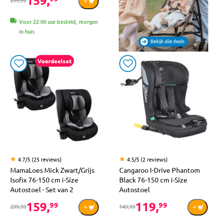
Voor 22:00 uur besteld, morgen
in huis
Voordeelset
4.7/5 (25 reviews)
4.5/5 (2 reviews)
MamaLoes Mick Zwart/Grijs
Cangaroo I-Drive Phantom
Isofix 76-150 cm i-Size
Black 76-150 cm i-Size
Autostoel - Set van 2
Autostoel
159,
119,
99
99
299,99
149,99