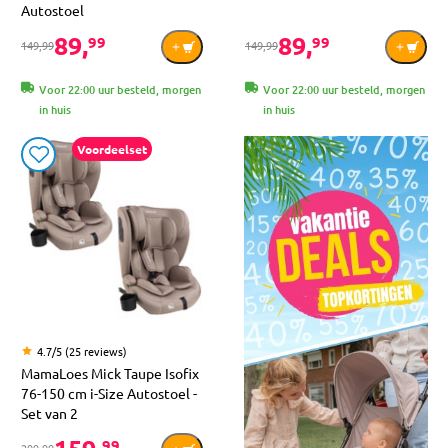
Autostoel
89,
89,
99
99
149,99
149,99
Voor 22:00 uur besteld, morgen
Voor 22:00 uur besteld, morgen
in huis
in huis
Voordeelset
4.7/5 (25 reviews)
MamaLoes Mick Taupe Isofix
76-150 cm i-Size Autostoel -
Set van 2
159,
99
299,99