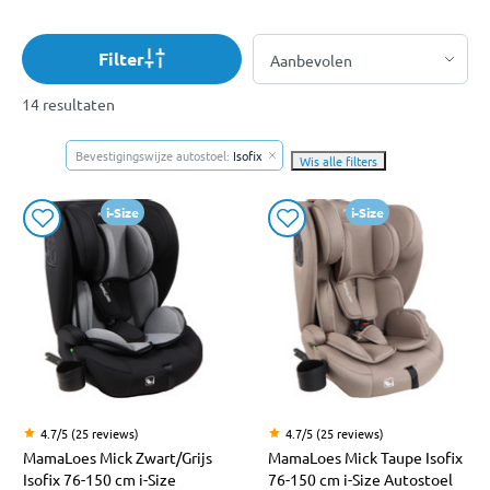
Filter
14 resultaten
Bevestigingswijze autostoel:
Isofix
Wis alle filters
i-Size
i-Size
4.7/5 (25 reviews)
4.7/5 (25 reviews)
MamaLoes Mick Zwart/Grijs
MamaLoes Mick Taupe Isofix
Isofix 76-150 cm i-Size
76-150 cm i-Size Autostoel