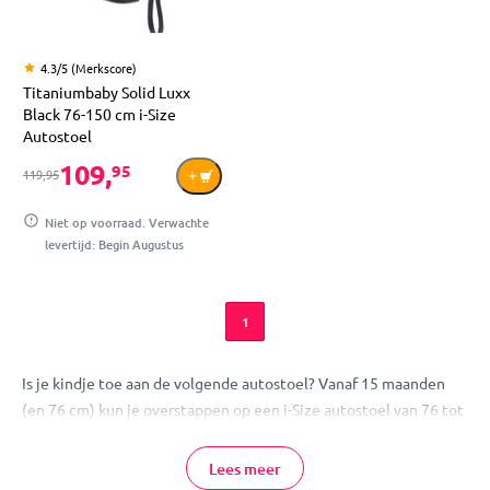
4.3/5 (Merkscore)
Titaniumbaby Solid Luxx
Black 76-150 cm i-Size
Autostoel
109,
95
119,95
Niet op voorraad. Verwachte
levertijd: Begin Augustus
1
Is je kindje toe aan de volgende autostoel? Vanaf 15 maanden
(en 76 cm) kun je overstappen op een i-Size autostoel van 76 tot
150 cm. Deze stoelen groeien jarenlang met je kind mee en
combineren veiligheid, comfort en gebruiksgemak. Op deze
Lees meer
pagina lees je wat belangrijk is bij het kiezen van de juiste stoel.