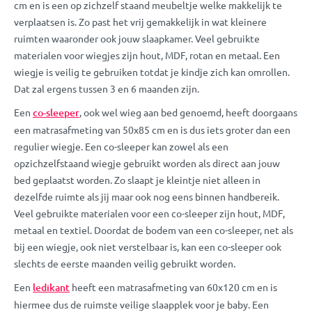
cm en is een op zichzelf staand meubeltje welke makkelijk te
verplaatsen is. Zo past het vrij gemakkelijk in wat kleinere
ruimten waaronder ook jouw slaapkamer. Veel gebruikte
materialen voor wiegjes zijn hout, MDF, rotan en metaal. Een
wiegje is veilig te gebruiken totdat je kindje zich kan omrollen.
Dat zal ergens tussen 3 en 6 maanden zijn.
Een
co-sleeper
, ook wel wieg aan bed genoemd, heeft doorgaans
een matrasafmeting van 50x85 cm en is dus iets groter dan een
regulier wiegje. Een co-sleeper kan zowel als een
opzichzelfstaand wiegje gebruikt worden als direct aan jouw
bed geplaatst worden. Zo slaapt je kleintje niet alleen in
dezelfde ruimte als jij maar ook nog eens binnen handbereik.
Veel gebruikte materialen voor een co-sleeper zijn hout, MDF,
metaal en textiel. Doordat de bodem van een co-sleeper, net als
bij een wiegje, ook niet verstelbaar is, kan een co-sleeper ook
slechts de eerste maanden veilig gebruikt worden.
Een
ledikant
heeft een matrasafmeting van 60x120 cm en is
hiermee dus de ruimste veilige slaapplek voor je baby. Een