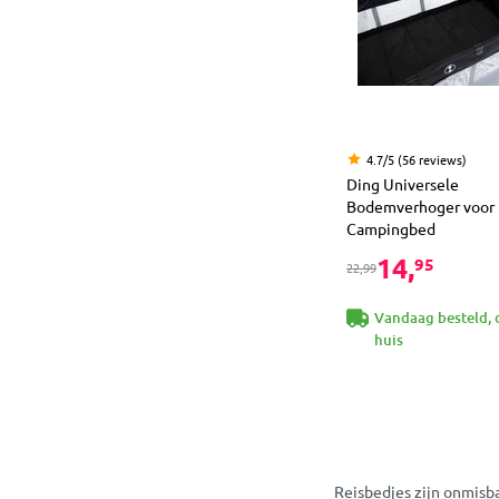
4.7/5 (56 reviews)
Ding Universele
Bodemverhoger voor
Campingbed
14,
95
22,99
Vandaag besteld, 
huis
Reisbedjes zijn onmisba