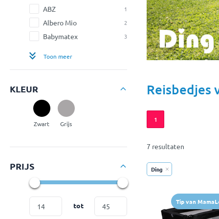
ABZ
1
Albero Mio
2
Babymatex
3
Toon meer
Reisbedjes 
KLEUR
1
Zwart
Grijs
7 resultaten
PRIJS
Ding
Tip van MamaL
tot