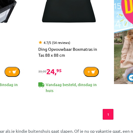
4.7/5 (54 reviews)
Ding Opvouwbaar Boxmatras in
Tas 88 x 88 cm
24,
95
39,99
dinsdag in
Vandaag besteld, dinsdag in
huis
1
ar als je kindje buitenshuis gaat slapen. Of je nu op vakantie gaat, een 