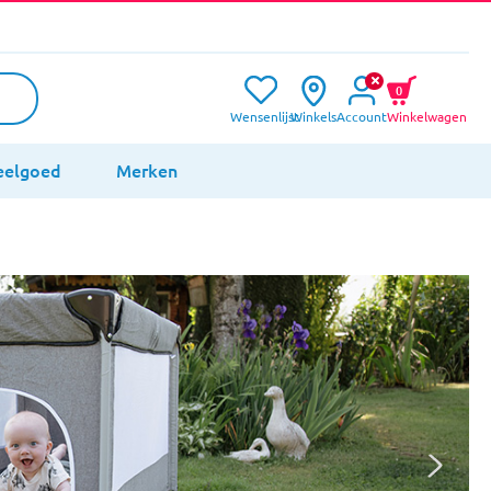
0
Wensenlijst
Winkels
Account
Winkelwagen
eelgoed
Merken