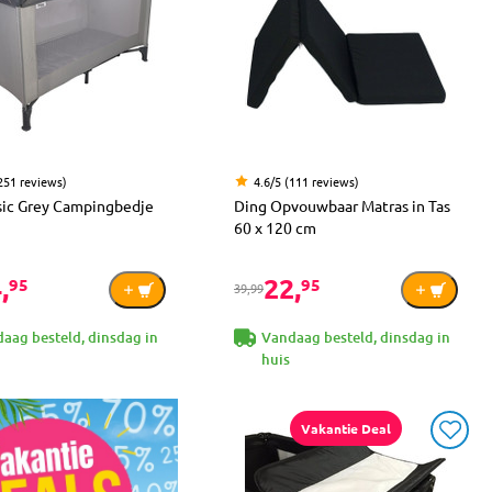
(251 reviews)
4.6/5 (111 reviews)
sic Grey Campingbedje
Ding Opvouwbaar Matras in Tas
60 x 120 cm
,
22,
95
95
39,99
aag besteld, dinsdag in
Vandaag besteld, dinsdag in
huis
Vakantie Deal