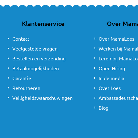
Een logeerbed voor een 
aanwezig. Een reisbedj
geen extra bed permanen
Klantenservice
Over Mam
Tijdelijk bedje 
Contact
Over MamaLoes
Veelgestelde vragen
Werken bij Mama
Ook thuis wordt een rei
tijdens een bezoek of w
Bestellen en verzending
Leren bij MamaLo
aan aan jullie dagindeli
Betaalmogelijkheden
Open Hiring
Snel op te zett
Garantie
In de media
Retourneren
Over Loes
Een groot voordeel van 
Veiligheidswaarschuwingen
vaak onderweg bent of h
Ambassadeursch
meeneemtas. Zo ligt he
Blog
Geschikt vanaf 
De meeste reisbedjes zi