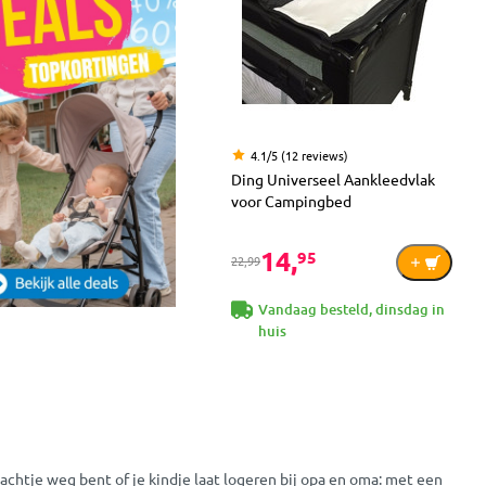
4.1/5 (12 reviews)
Ding Universeel Aankleedvlak
voor Campingbed
14,
95
22,99
Vandaag besteld, dinsdag in
huis
nachtje weg bent of je kindje laat logeren bij opa en oma: met een