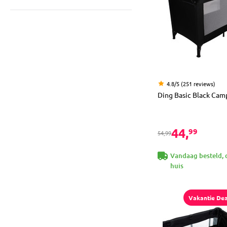
4.8/5 (251 reviews)
Ding Basic Black Cam
44,
99
54,99
Vandaag besteld, 
huis
Vakantie Dea