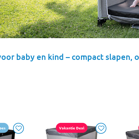
voor baby en kind – compact slapen, 
oes
Vakantie Deal