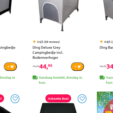
4.6/5 (69 reviews)
4.8/5 
pingbedje
Ding Deluxe Grey
Ding Ba
Campingbedje incl.
Bodemverhoger
44,
34
95
74,99
54,99
dinsdag in
Vandaag besteld, dinsdag in
Vand
huis
huis
l
Vakantie Deal