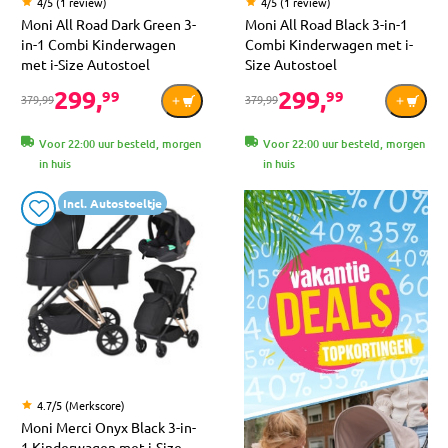
4/5 (1 review)
4/5 (1 review)
Moni All Road Dark Green 3-
Moni All Road Black 3-in-1
in-1 Combi Kinderwagen
Combi Kinderwagen met i-
met i-Size Autostoel
Size Autostoel
299,
299,
99
99
379,99
379,99
Voor 22:00 uur besteld, morgen
Voor 22:00 uur besteld, morgen
in huis
in huis
Incl. Autostoeltje
4.7/5 (Merkscore)
Moni Merci Onyx Black 3-in-
1 Kinderwagen met i-Size