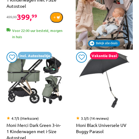
Autostoel
399,
99
499,99
Voor 22:00 uur besteld, morgen
in huis
Incl. Autostoeltje
Vakantie Deal
4.7/5 (Merkscore)
3.3/5 (14 reviews)
Moni Merci Dark Green 3-in-
Moni Black Universele UV
1 Kinderwagen met i-Size
Buggy Parasol
Autostoel