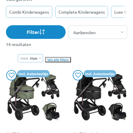
Combi Kinderwagens
Complete Kinderwagens
Luxe Kin
Filter
14 resultaten
Merk:
Moni
Wis alle filters
Incl. Autostoeltje
Incl. Autostoeltje