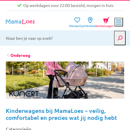
Op werkdagen voor 22:00 besteld, morgen in huis
Niet goed, geld terug garantie
0
Wensenlijst
Winkels
Winkelwagen
Gratis verzending vanaf €39,-
Op werkdagen voor 22:00 besteld, morgen in huis
Niet goed, geld terug garantie
Onderweg
Kinderwagens bij MamaLoes – veilig,
comfortabel en precies wat jij nodig hebt
Categorieën