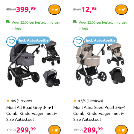
399,
12,
99
95
499,99
21,99
Voor 22:00 uur besteld, morgen
Voor 22:00 uur besteld, morgen
in huis
in huis
Incl. Autostoeltje
Incl. Autostoeltje
4/5 (1 review)
4.5/5 (2 reviews)
Moni All Road Grey 3-in-1
Moni Alina Seed Pearl 3-in-1
Combi Kinderwagen met i-
Combi Kinderwagen met i-
Size Autostoel
Size Autostoel
299,
289,
99
99
379,99
399,99