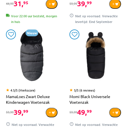
31,
39,
95
99
44,99
59,99
Voor 22:00 uur besteld, morgen
Niet op voorraad. Verwachte
in huis
levertijd: Eind September
Nieuw
4.5/5 (Merkscore)
5/5 (6 reviews)
MamaLoes Zwart Deluxe
Momi Black Universele
Kinderwagen Voetenzak
Voetenzak
39,
49,
99
99
59,99
59,99
Niet op voorraad. Verwachte
Niet op voorraad. Verwachte