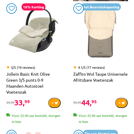
15% Korting
Met Beenstukopening
5/5 (19 reviews)
4.1/5 (17 reviews)
Jollein Basic Knit Olive
Zaffiro Wol Taupe Universele
Green 3/5 punts 0-9
Afritsbare Voetenzak
Maanden Autostoel
Voetenzak
33,
44,
99
95
39,99
59,99
Voor 22:00 uur besteld, morgen
Voor 22:00 uur besteld, morgen
in huis
in huis
Tip van MamaLoes