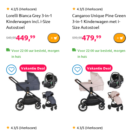
4.2/5 (Merkscore)
4.3/5 (Merkscore)
Lorelli Bianca Grey 3-in-1
Cangaroo Unique Pine Green
Kinderwagen incl. i-Size
3-in-1 Kinderwagen met i-
Autostoel
Size Autostoel
449,
479,
99
99
549,99
599,99
Voor 22:00 uur besteld, morgen
Voor 22:00 uur besteld, morgen
in huis
in huis
Vakantie Deal
Vakantie Deal
4.3/5 (Merkscore)
4.3/5 (Merkscore)