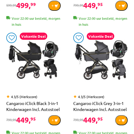
499,
449,
99
95
599,99
799,99
Voor 22:00 uur besteld, morgen
Voor 22:00 uur besteld, morgen
in huis
in huis
Vakantie Deal
Vakantie Deal
4.3/5 (Merkscore)
4.3/5 (Merkscore)
Cangaroo iClick Black 3-in-1
Cangaroo iClick Grey 3-in-1
Kinderwagen Incl. Autostoel
Kinderwagen Incl. Autostoel
449,
449,
95
95
799,99
799,99
Voor 22:00 uur besteld, morgen
Voor 22:00 uur besteld, morgen