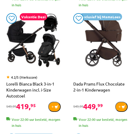
in huis
in huis
Vakantie Deal
Exclusief bij MamaLoes
4.2/5 (Merkscore)
Lorelli Bianca Black 3-in-1
Dada Prams Flux Chocolate
Kinderwagen incl. i-Size
2-in-1 Kinderwagen
Autostoel
419,
449,
95
99
549,99
549,99
Voor 22:00 uur besteld, morgen
Voor 22:00 uur besteld, morgen
in huis
in huis