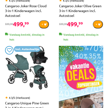
4.3/5 (Merkscore)
4.3/5 (Merkscore)
Cangaroo Joker Rose Cloud
Cangaroo Joker Olive Green
3-in-1 Kinderwagen incl.
3-in-1 Kinderwagen incl.
Autostoel
Autostoel
499,
499,
99
99
599,99
599,99
Vandaag besteld, dinsdag in
Vandaag besteld, dinsdag in
huis
huis
Incl. Autostoeltje
4.3/5 (Merkscore)
Cangaroo Unique Pine Green
3-in-1 Kinderwagen met i-