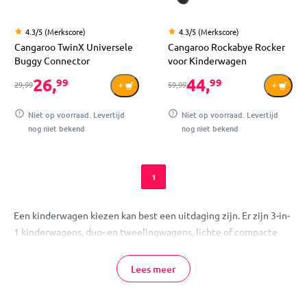
4.3/5 (Merkscore)
4.3/5 (Merkscore)
Cangaroo TwinX Universele
Cangaroo Rockabye Rocker
Buggy Connector
voor Kinderwagen
26,
44,
99
99
29,99
59,99
Niet op voorraad. Levertijd
Niet op voorraad. Levertijd
nog niet bekend
nog niet bekend
1
Een kinderwagen kiezen kan best een uitdaging zijn. Er zijn 3-in-
1 kinderwagens, duo- en tweelingwagens, lichte of compacte
modellen en kinderwagens met autostoel. Elk type heeft zijn
eigen voordelen, maar wat past bij jouw gezin? Op deze pagina
Lees meer
vind je overzicht, duidelijke uitleg en eerlijke tips.