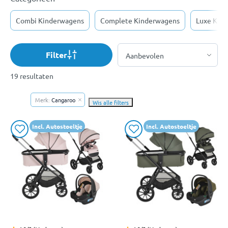
Combi Kinderwagens
Complete Kinderwagens
Luxe Kin
Filter
19 resultaten
Merk:
Cangaroo
Wis alle filters
Incl. Autostoeltje
Incl. Autostoeltje