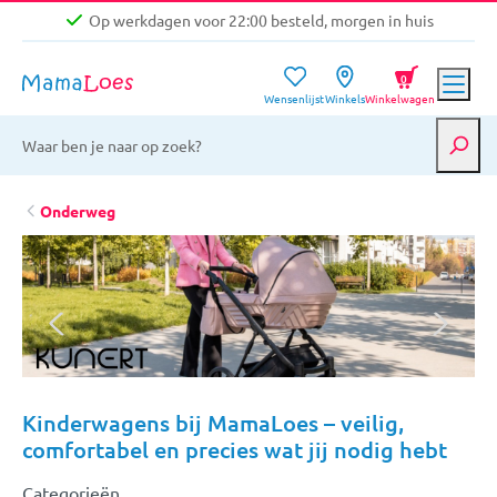
Op werkdagen voor 22:00 besteld, morgen in huis
Niet goed, geld terug garantie
0
Wensenlijst
Winkels
Winkelwagen
Gratis verzending vanaf €39,-
Op werkdagen voor 22:00 besteld, morgen in huis
Niet goed, geld terug garantie
Onderweg
Kinderwagens bij MamaLoes – veilig,
comfortabel en precies wat jij nodig hebt
Categorieën