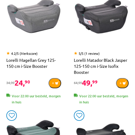
4.2/5 (Merkscore)
5/5 (1 review)
Lorelli Magellan Grey 125-
Lorelli Matador Black Jasper
150 cm i-Size Booster
125-150 cm i-Size Isofix
Booster
24,
49,
90
99
34,99
64,99
Voor 22:00 uur besteld, morgen
Voor 22:00 uur besteld, morgen
in huis
in huis