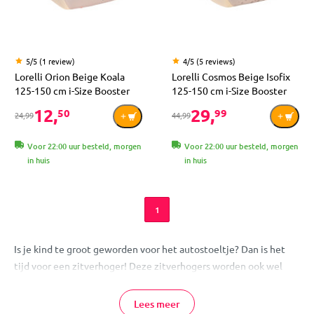
5/5 (1 review)
4/5 (5 reviews)
Lorelli Orion Beige Koala
Lorelli Cosmos Beige Isofix
125-150 cm i-Size Booster
125-150 cm i-Size Booster
12,
29,
50
99
24,99
44,99
Voor 22:00 uur besteld, morgen
Voor 22:00 uur besteld, morgen
in huis
in huis
1
Is je kind te groot geworden voor het autostoeltje? Dan is het
tijd voor een zitverhoger! Deze zitverhogers worden ook wel
boosters genoemd en zijn geschikt vanaf 125 cm. Zoals bij elke
autostoel zijn er verschillen in comfort, bevestiging en
Lees meer