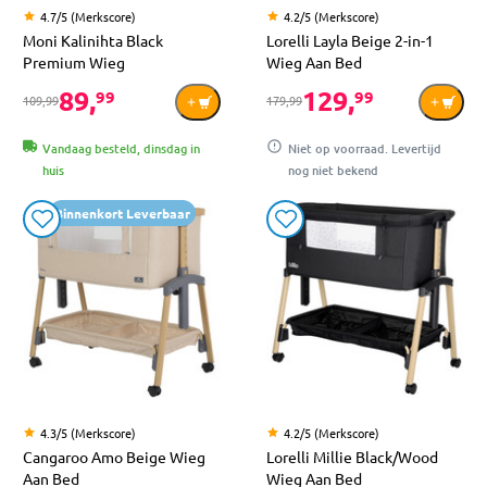
4.7/5 (Merkscore)
4.2/5 (Merkscore)
Moni Kalinihta Black
Lorelli Layla Beige 2-in-1
Premium Wieg
Wieg Aan Bed
89,
129,
99
99
109,99
179,99
Vandaag besteld, dinsdag in
Niet op voorraad. Levertijd
huis
nog niet bekend
Binnenkort Leverbaar
4.3/5 (Merkscore)
4.2/5 (Merkscore)
Cangaroo Amo Beige Wieg
Lorelli Millie Black/Wood
Aan Bed
Wieg Aan Bed