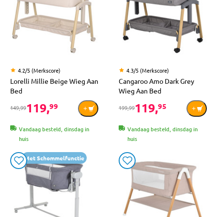
4.2/5 (Merkscore)
4.3/5 (Merkscore)
Lorelli Millie Beige Wieg Aan
Cangaroo Amo Dark Grey
Bed
Wieg Aan Bed
119,
119,
99
95
149,99
199,99
Vandaag besteld, dinsdag in
Vandaag besteld, dinsdag in
huis
huis
Met Schommelfunctie