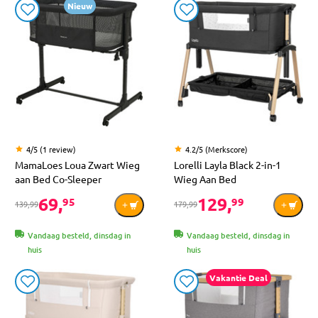
Nieuw
4/5 (1 review)
4.2/5 (Merkscore)
MamaLoes Loua Zwart Wieg
Lorelli Layla Black 2-in-1
aan Bed Co-Sleeper
Wieg Aan Bed
69,
129,
95
99
139,99
179,99
Vandaag besteld, dinsdag in
Vandaag besteld, dinsdag in
huis
huis
Vakantie Deal