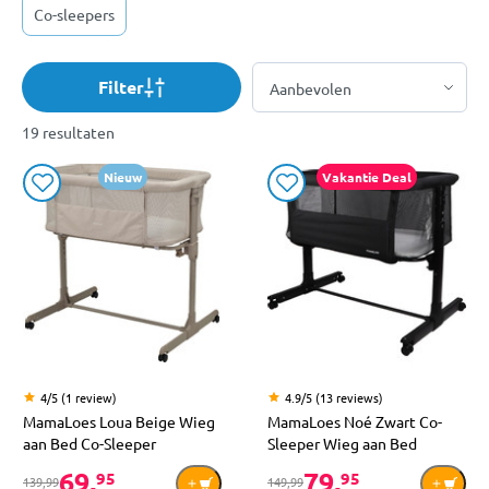
Co-sleepers
Filter
19 resultaten
Nieuw
Vakantie Deal
4/5 (1 review)
4.9/5 (13 reviews)
MamaLoes Loua Beige Wieg
MamaLoes Noé Zwart Co-
aan Bed Co-Sleeper
Sleeper Wieg aan Bed
69,
79,
95
95
139,99
149,99