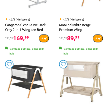
4.3/5 (Merkscore)
4.7/5 (Merkscore)
Cangaroo C'est La Vie Dark
Moni Kalinihta Beige
Grey 2-in-1 Wieg aan Bed
Premium Wieg
169,
89,
99
99
199,99
109,99
Vandaag besteld, dinsdag in
Vandaag besteld, dinsdag in
huis
huis