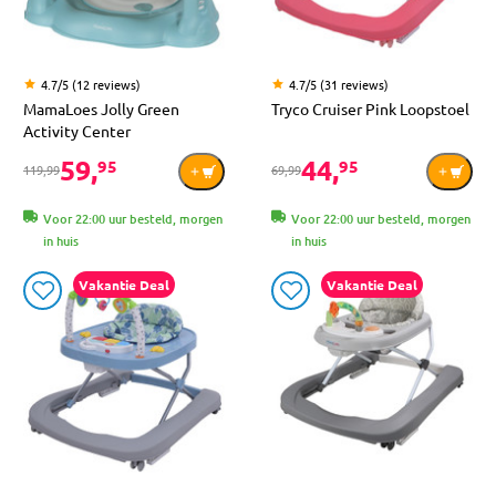
4.7/5 (12 reviews)
4.7/5 (31 reviews)
MamaLoes Jolly Green
Tryco Cruiser Pink Loopstoel
Activity Center
59,
44,
95
95
119,99
69,99
Voor 22:00 uur besteld, morgen
Voor 22:00 uur besteld, morgen
in huis
in huis
Vakantie Deal
Vakantie Deal