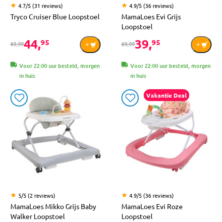
4.7/5 (31 reviews)
4.9/5 (36 reviews)
Tryco Cruiser Blue Loopstoel
MamaLoes Evi Grijs
Loopstoel
44,
39,
95
95
69,99
69,99
Voor 22:00 uur besteld, morgen
Voor 22:00 uur besteld, morgen
in huis
in huis
Vakantie Deal
5/5 (2 reviews)
4.9/5 (36 reviews)
MamaLoes Mikko Grijs Baby
MamaLoes Evi Roze
Walker Loopstoel
Loopstoel