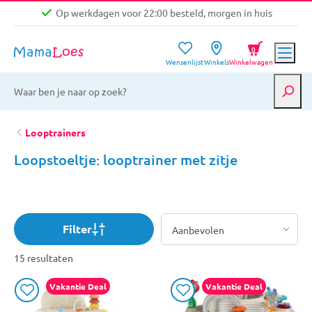
Op werkdagen voor 22:00 besteld, morgen in huis
Niet goed, geld terug garantie
0
Wensenlijst
Winkels
Winkelwagen
Gratis verzending vanaf €39,-
Op werkdagen voor 22:00 besteld, morgen in huis
Niet goed, geld terug garantie
Looptrainers
Loopstoeltje: looptrainer met zitje
Filter
15 resultaten
Vakantie Deal
Vakantie Deal