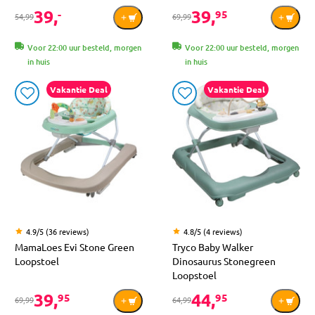
39,
39,
-
95
54,99
69,99
Voor 22:00 uur besteld, morgen
Voor 22:00 uur besteld, morgen
in huis
in huis
Vakantie Deal
Vakantie Deal
4.9/5 (36 reviews)
4.8/5 (4 reviews)
MamaLoes Evi Stone Green
Tryco Baby Walker
Loopstoel
Dinosaurus Stonegreen
Loopstoel
39,
44,
95
95
69,99
64,99