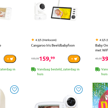
4.3/5 (Merkscore)
4.5/5 
e
Cangaroo Iris Beeldbabyfoon
Baby On
met WiF
159,
39
99
199,99
49,99
zaterdag in
Vandaag besteld, zaterdag in
Vand
huis
huis