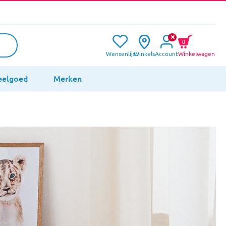
0
Wensenlijst
Winkels
Account
Winkelwagen
eelgoed
Merken