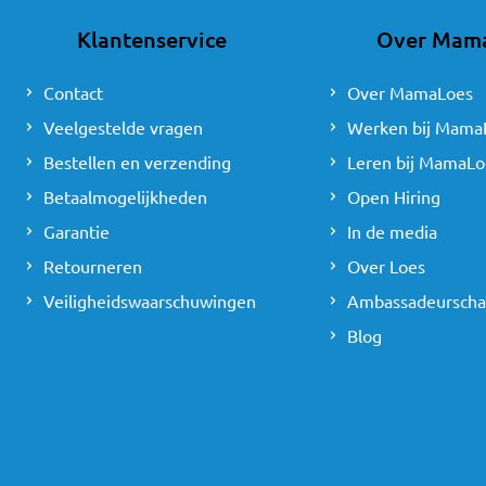
Babyfoon met 
Klantenservice
Over Mam
Er zijn ook babyfoons d
telefoon of tablet. Het
Contact
Over MamaLoes
Extra functies 
Veelgestelde vragen
Werken bij Mama
Bestellen en verzending
Leren bij MamaLo
Babyfoons bieden diver
Betaalmogelijkheden
je kindje op afstand g
Open Hiring
in het donker. Ook zij
Garantie
In de media
sensoren vangt alle ge
Retourneren
Over Loes
Je kunt bij MamaLoes g
Veiligheidswaarschuwingen
Ambassadeursch
winkels
om de babyfoons
Blog