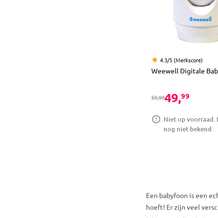
4.3/5 (Merkscore)
Weewell Digitale Ba
49,
99
59,99
Niet op voorraad. 
nog niet bekend
Een babyfoon is een ech
hoeft! Er zijn veel ver