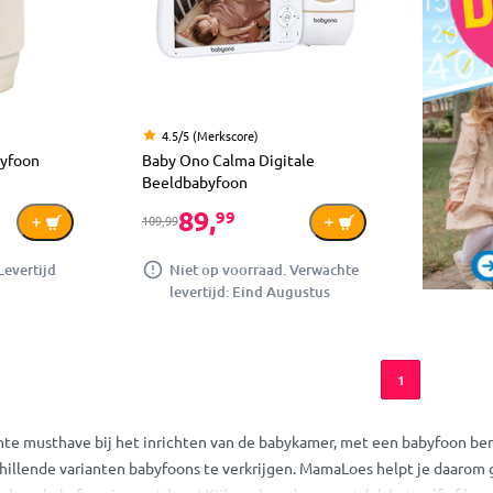
4.5/5 (Merkscore)
byfoon
Baby Ono Calma Digitale
Beeldbabyfoon
89,
99
109,99
Levertijd
Niet op voorraad. Verwachte
levertijd: Eind Augustus
1
te musthave bij het inrichten van de babykamer, met een babyfoon ben 
schillende varianten babyfoons te verkrijgen. MamaLoes helpt je daaro