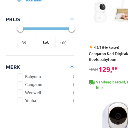
PRIJS
tot
4.3/5 (Merkscore)
Cangaroo Kari Digital
Beeldbabyfoon
MERK
129,
99
159,99
Babyono
2
Vandaag besteld, 
Cangaroo
3
huis
Weewell
1
Youha
1