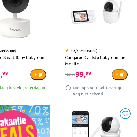
(Merkscore)
4.3/5 (Merkscore)
o Smart Baby Babyfoon
Cangaroo Callisto Babyfoon met
i
Monitor
,
99,
99
99
129,99
aag besteld, zaterdag in
Niet op voorraad. Levertijd
nog niet bekend