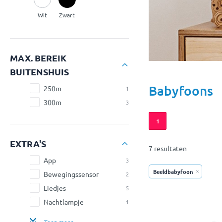
Wit
Zwart
MAX. BEREIK
BUITENSHUIS
Babyfoons
250m
1
300m
3
1
EXTRA'S
7 resultaten
App
3
Beeldbabyfoon
Bewegingssensor
2
Liedjes
5
Nachtlampje
1
Toon meer