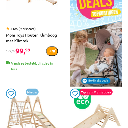
4.6/5 (Merkscore)
Moni Toys Houten Klimboog
met Klimrek
99,
99
129,99
Vandaag besteld, dinsdag in
huis
Nieuw
Tip van MamaLoes