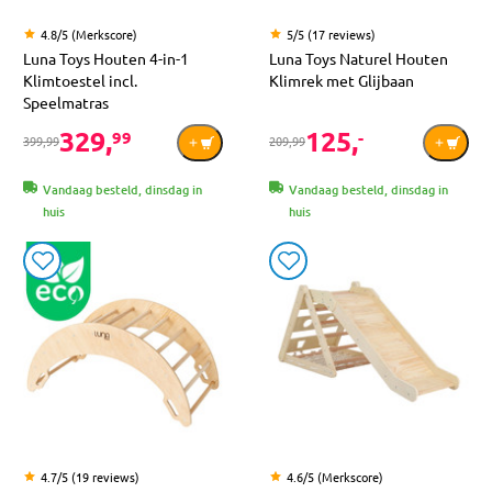
4.8/5 (Merkscore)
5/5 (17 reviews)
Luna Toys Houten 4-in-1
Luna Toys Naturel Houten
Klimtoestel incl.
Klimrek met Glijbaan
Speelmatras
329,
125,
99
-
399,99
209,99
Vandaag besteld, dinsdag in
Vandaag besteld, dinsdag in
huis
huis
4.7/5 (19 reviews)
4.6/5 (Merkscore)