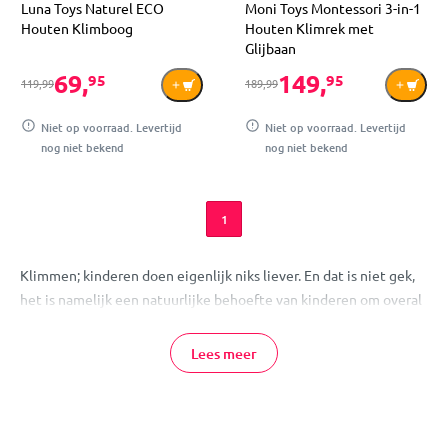
Luna Toys Naturel ECO
Moni Toys Montessori 3-in-1
Houten Klimboog
Houten Klimrek met
Glijbaan
69,
149,
95
95
119,99
189,99
Niet op voorraad. Levertijd
Niet op voorraad. Levertijd
nog niet bekend
nog niet bekend
1
Klimmen; kinderen doen eigenlijk niks liever. En dat is niet gek,
het is namelijk een natuurlijke behoefte van kinderen om overal
op te klimmen en klauteren! Geef je kindje een houten
klimtoestel waar ze uren mee kunnen spelen. De klimrekken van
Lees meer
MamaLoes zijn gemaakt van stevig, duurzaam hout, waardoor de
speeltoestellen lang meegaan en mooi blijven.
Houten Klimrek Binnen