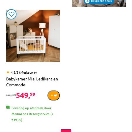
4.5/5 (Merkscore)
Babykamer Mia: Ledikant en
Commode
549,
99
649,99
Levering op afspraak door
MamaLoes Bezorgservice (+
€39,99)