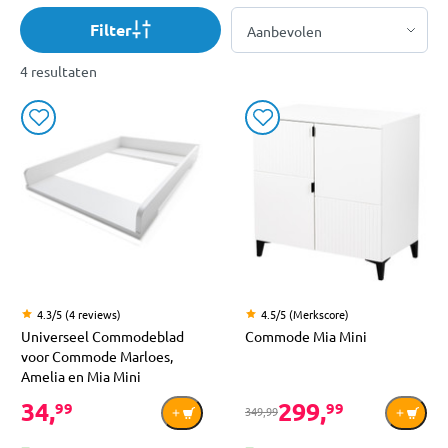
Filter
4 resultaten
4.3/5 (4 reviews)
4.5/5 (Merkscore)
Universeel Commodeblad
Commode Mia Mini
voor Commode Marloes,
Amelia en Mia Mini
34,
299,
99
99
349,99