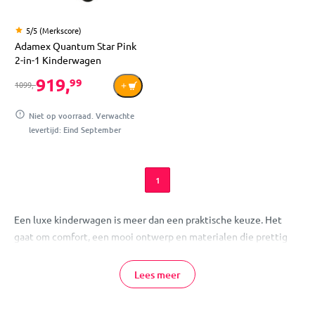
5/5 (Merkscore)
Adamex Quantum Star Pink
2-in-1 Kinderwagen
919,
99
1099,-
Niet op voorraad. Verwachte
levertijd: Eind September
1
Een luxe kinderwagen is meer dan een praktische keuze. Het
gaat om comfort, een mooi ontwerp en materialen die prettig
aanvoelen en lang meegaan. Je wilt iets dat fijn rijdt, er stijlvol
uitziet en past bij jouw manier van leven. Op deze pagina vind je
Lees meer
onze meest luxe kinderwagens en lees je wat ze bijzonder
maakt.