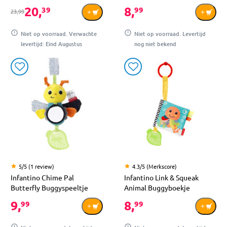
20,
8,
39
99
23,99
Niet op voorraad. Verwachte
Niet op voorraad. Levertijd
levertijd: Eind Augustus
nog niet bekend
5/5 (1 review)
4.3/5 (Merkscore)
Infantino Chime Pal
Infantino Link & Squeak
Butterfly Buggyspeeltje
Animal Buggyboekje
9,
8,
99
99