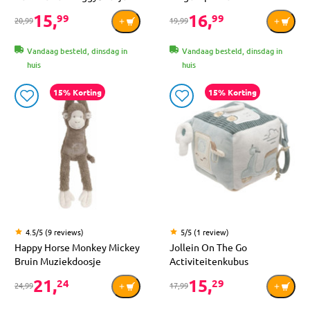
15,
16,
99
99
20,99
19,99
Vandaag besteld, dinsdag in
Vandaag besteld, dinsdag in
huis
huis
15% Korting
15% Korting
4.5/5 (9 reviews)
5/5 (1 review)
Happy Horse Monkey Mickey
Jollein On The Go
Bruin Muziekdoosje
Activiteitenkubus
21,
15,
24
29
24,99
17,99