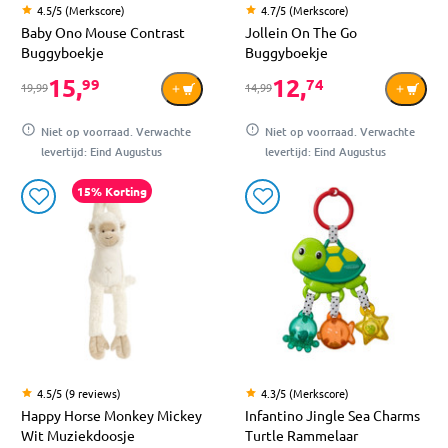
4.5/5 (Merkscore)
4.7/5 (Merkscore)
Baby Ono Mouse Contrast
Jollein On The Go
Buggyboekje
Buggyboekje
15,
12,
99
74
19,99
14,99
Niet op voorraad. Verwachte
Niet op voorraad. Verwachte
levertijd: Eind Augustus
levertijd: Eind Augustus
15% Korting
4.5/5 (9 reviews)
4.3/5 (Merkscore)
Happy Horse Monkey Mickey
Infantino Jingle Sea Charms
Wit Muziekdoosje
Turtle Rammelaar