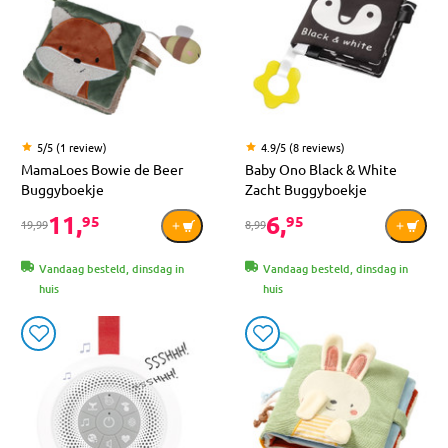
5/5 (1 review)
4.9/5 (8 reviews)
MamaLoes Bowie de Beer
Baby Ono Black & White
Buggyboekje
Zacht Buggyboekje
11,
6,
95
95
19,99
8,99
Vandaag besteld, dinsdag in
Vandaag besteld, dinsdag in
huis
huis