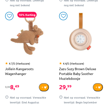
Niet op voorraad. Levertijd
Niet op voorraad. Levertijd
nog niet bekend
nog niet bekend
15% Korting
4.7/5 (Merkscore)
4.4/5 (Merkscore)
Jollein Kangaroots
Zazu Suzy Brown Deluxe
Wagenhanger
Portable Baby Soother
Muziekdoosje
8,
29,
49
99
9,99
Niet op voorraad. Verwachte
Niet op voorraad. Verwachte
levertijd: Eind Augustus
levertijd: Begin September