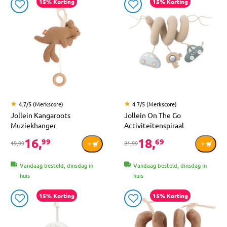
15% Korting
15% Korting
4.7/5 (Merkscore)
4.7/5 (Merkscore)
Jollein Kangaroots
Jollein On The Go
Muziekhanger
Activiteitenspiraal
16,
18,
99
69
19,99
21,99
Vandaag besteld, dinsdag in
Vandaag besteld, dinsdag in
huis
huis
15% Korting
15% Korting