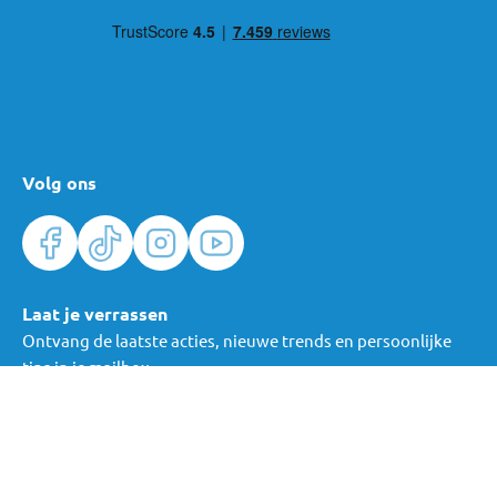
Volg ons
Laat je verrassen
Ontvang de laatste acties, nieuwe trends en persoonlijke
tips in je mailbox.
Verras me
Algemene voorwaarden
Cookies
Privacy
© Mama Loes & Kids B.V.