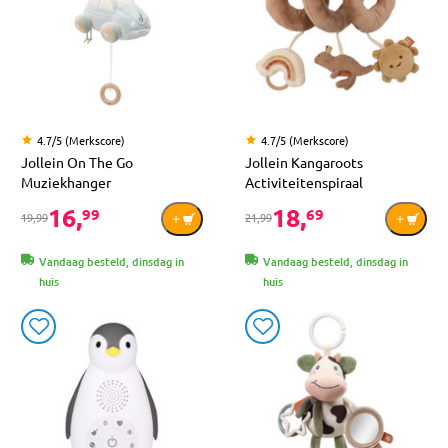
4.7/5 (Merkscore)
4.7/5 (Merkscore)
Jollein On The Go
Jollein Kangaroots
Muziekhanger
Activiteitenspiraal
16,
18,
99
69
19,99
21,99
Vandaag besteld, dinsdag in
Vandaag besteld, dinsdag in
huis
huis