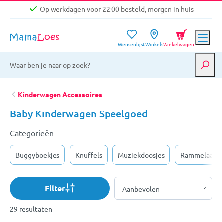
Op werkdagen voor 22:00 besteld, morgen in huis
Niet goed, geld terug garantie
0
Wensenlijst
Winkels
Winkelwagen
Gratis verzending vanaf €39,-
Op werkdagen voor 22:00 besteld, morgen in huis
Niet goed, geld terug garantie
Kinderwagen Accessoires
Baby Kinderwagen Speelgoed
Categorieën
Buggyboekjes
Knuffels
Muziekdoosjes
Rammelaars
Filter
29 resultaten