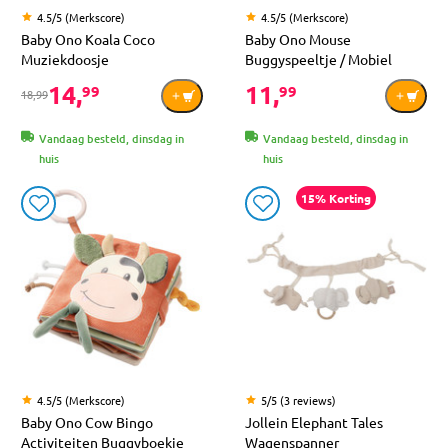
4.5/5 (Merkscore)
4.5/5 (Merkscore)
Baby Ono Koala Coco
Baby Ono Mouse
Muziekdoosje
Buggyspeeltje / Mobiel
14,
11,
99
99
18,99
Vandaag besteld, dinsdag in
Vandaag besteld, dinsdag in
huis
huis
15% Korting
4.5/5 (Merkscore)
5/5 (3 reviews)
Baby Ono Cow Bingo
Jollein Elephant Tales
Activiteiten Buggyboekje
Wagenspanner