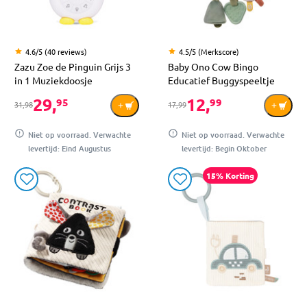
4.6/5 (40 reviews)
4.5/5 (Merkscore)
Zazu Zoe de Pinguin Grijs 3
Baby Ono Cow Bingo
in 1 Muziekdoosje
Educatief Buggyspeeltje
29,
12,
95
99
31,98
17,99
Niet op voorraad. Verwachte
Niet op voorraad. Verwachte
levertijd: Eind Augustus
levertijd: Begin Oktober
15% Korting