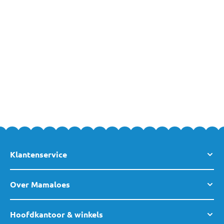
Hoeslaken, Matras en Matrashoes voor
Kinderwagen
Comfort is erg belangrijk waardoor een lekker zacht hoeslaken
een must is voor ieder matras en dus ook voor in de kinderwagen.
Daarnaast bestel je ook een fijne matrasbeschermer mee om de
kinderwagen goed te beschermen. Mocht je tegen vragen
aanlopen of ben je op zoek naar persoonlijk advies? Neem dan
gerust vrijblijvend
contact
op met team MamaLoes!
Klantenservice
Over Mamaloes
Hoofdkantoor & winkels