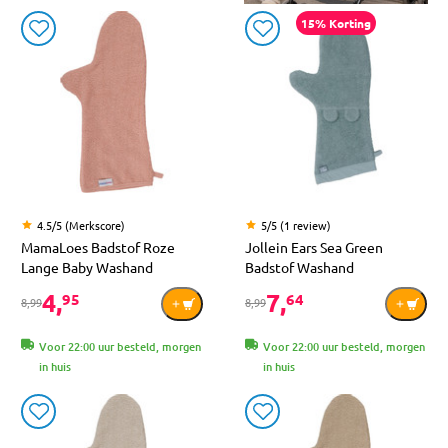
15% Korting
4.5/5 (Merkscore)
5/5 (1 review)
MamaLoes Badstof Roze
Jollein Ears Sea Green
Lange Baby Washand
Badstof Washand
4,
7,
95
64
8,99
8,99
Voor 22:00 uur besteld, morgen
Voor 22:00 uur besteld, morgen
in huis
in huis