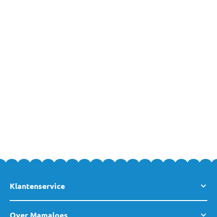
nemen onderweg!
Bewaarzakjes Online Bestellen
Bewaarzakjes voor moedermelk en hapjes bestel je eenvoudig
en veilig online bij MamaLoes. Heb je vragen over een van deze
producten of over een van de andere productne uit ons
assortiment? Neem dan gerust
contact
met ons op, of kom
gezellig langs in een van
onze winkels
. Team MamaLoes staat
voor je klaar.
Klantenservice
Over Mamaloes