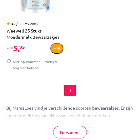
4.8/5 (9 reviews)
Weewell 25 Stuks
Moedermelk Bewaarzakjes
5,
95
7,99
Niet op voorraad. Levertijd
nog niet bekend
1
Bij MamaLoes vind je verschillende soorten bewaarzakjes. Er zijn
moedermelk bewaarzakjes van verschillende merken
verkrijgbaar, waardoor je afgekolfde melk makkelijk kan bewaren.
Daarnaast zijn er hervulbare knijpzakjes verkrijgbaar, waarin je
Lees meer
hapjes voor je kleintje gemakkelijk kunt bewaren én mee kan